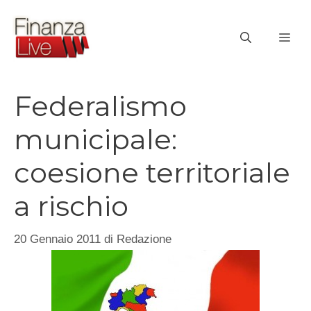
Vai
al
ME
contenuto
Federalismo
municipale:
coesione territoriale
a rischio
20 Gennaio 2011
di
Redazione