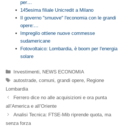
per…
145esima filiale Unicredit a Milano
Il governo "smuove" l'economia con le grandi
opere:…
Impregilo ottiene nuove commesse
sudamericane
Fotovoltaico: Lombardia, è boom per l'energia
solare
Categorie
Investimenti
,
NEWS ECONOMIA
Tag
autostrade
,
comuni
,
grandi opere
,
Regione
Lombardia
Ferrero dice no alle acquisizioni e ora punta
all’America e all’Oriente
Analisi Tecnica: FTSE-Mib riprende quota, ma
senza forza