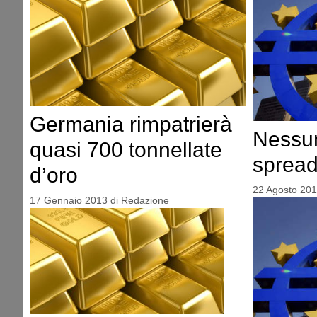
Germania rimpatrierà
Nessun
quasi 700 tonnellate
sprea
d’oro
22 Agosto 20
17 Gennaio 2013
di
Redazione