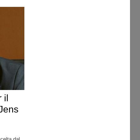
il
Jens
elta dal