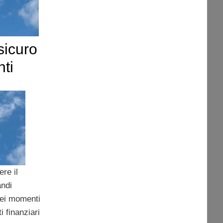
sicuro
nti
re il
andi
 nei momenti
i finanziari