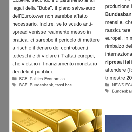
Ebbene, secondo il dipartimento affari
produzione i
legali della “Buba”, il piano salva-euro
Bundesban
dell’Eurotower non sarebbe affatto
mensile, che
necessario. Inoltre, se lo scudo anti-
rassicurare 
spread venisse realmente messo in
europei, in 
pratica, ci sarebbe il pericolo di mettere
rimbalzo del
a rischio il denaro dei controbuenti
internaziona
tedeschi e di violare i Trattati europei,
ripresa ital
che vietano il finanziamento monetario
attendere (fo
dei deficit pubblici.
trimestre 20
Categorie
BCE
,
Politica Economica
Tag
Categorie
BCE
,
Bundesbank
,
tassi bce
NEWS EC
Tag
Bundesba