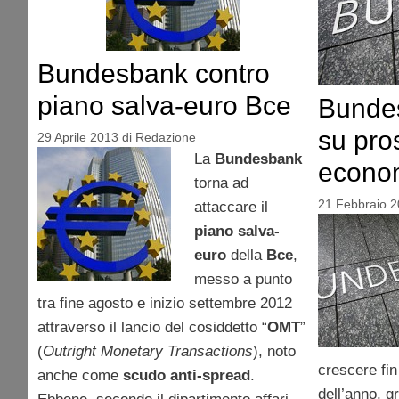
Bundesbank contro
piano salva-euro Bce
Bundes
su pro
29 Aprile 2013
di
Redazione
La
Bundesbank
econo
torna ad
21 Febbraio 
attaccare il
piano salva-
euro
della
Bce
,
messo a punto
tra fine agosto e inizio settembre 2012
attraverso il lancio del cosiddetto “
OMT
”
(
Outright Monetary Transactions
), noto
crescere fin
anche come
scudo anti-spread
.
dell’anno, g