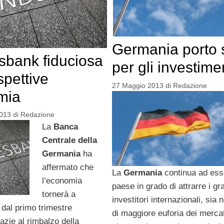
Germania porto 
bank fiduciosa
per gli investime
spettive
27 Maggio 2013
di
Redazione
mia
2013
di
Redazione
La
Banca
Centrale della
Germania
ha
affermato che
La
Germania
continua ad esse
l’economia
paese in grado di attrarre i gr
tornerà a
investitori internazionali, sia
 dal primo trimestre
di maggiore euforia dei mercat
razie al rimbalzo della