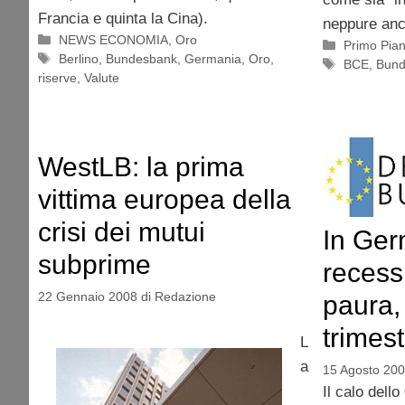
Francia e quinta la Cina).
neppure anc
Categorie
NEWS ECONOMIA
,
Oro
Categorie
Primo Pia
Tag
Berlino
,
Bundesbank
,
Germania
,
Oro
,
Tag
BCE
,
Bund
riserve
,
Valute
WestLB: la prima
vittima europea della
crisi dei mutui
In Ger
subprime
recess
22 Gennaio 2008
di
Redazione
paura,
trimest
L
a
15 Agosto 20
Il calo dello