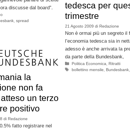
tedesca per que
ora discusse dal board”.
trimestre
no
esbank
,
spread
21 Agosto 2009
di
Redazione
Non è ormai più un segreto il 
l’economia tedesca sia in nett
adesso è anche arrivata la pr
da parte della Bundesbank,
Categorie
Politica Economica
,
Ritratti
Tag
bollettino mensile
,
Bundesbank
mania la
ione non fa
 atteso un terzo
re positivo
08
di
Redazione
 0.5% fatto registrare nel