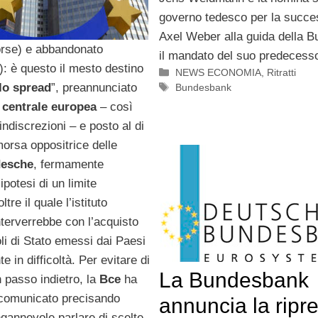
governo tedesco per la succe
Axel Weber alla guida della 
orse) e abbandonato
il mandato del suo predecess
: è questo il mesto destino
Categorie
NEWS ECONOMIA
,
Ritratti
Tag
llo spread
”, preannunciato
Bundesbank
centrale europea
– così
indiscrezioni – e posto al di
morsa oppositrice delle
desche
, fermamente
’ipotesi di un limite
ltre il quale l’istituto
terverrebbe con l’acquisto
toli di Stato emessi dai Paesi
 in difficoltà. Per evitare di
La Bundesbank
n passo indietro, la
Bce
ha
comunicato precisando
annuncia la ripr
gannevole parlare di scelte