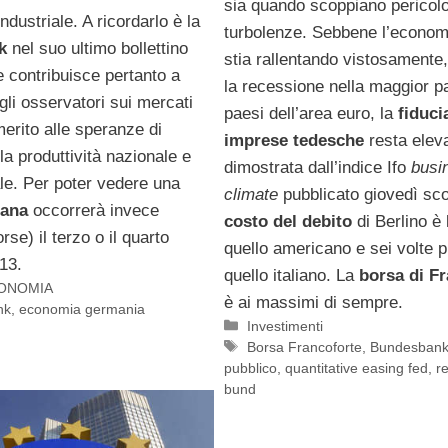
sia quando scoppiano pericol
ndustriale. A ricordarlo è la
turbolenze. Sebbene l’econom
k
nel suo ultimo bollettino
stia rallentando vistosamente
 contribuisce pertanto a
la recessione nella maggior pa
gli osservatori sui mercati
paesi dell’area euro, la
fiduci
merito alle speranze di
imprese tedesche
resta elev
la produttività nazionale e
dimostrata dall’indice Ifo
busi
le. Per poter vedere una
climate
pubblicato giovedì sco
iana
occorrerà invece
costo del debito
di Berlino è
rse) il terzo o il quarto
quello americano e sei volte p
13.
quello italiano. La
borsa di F
ONOMIA
è ai massimi di sempre.
nk
,
economia germania
Categorie
Investimenti
Tag
Borsa Francoforte
,
Bundesban
pubblico
,
quantitative easing fed
,
r
bund