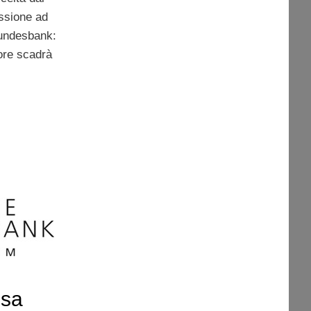
ssione ad
Bundesbank:
ore scadrà
esa