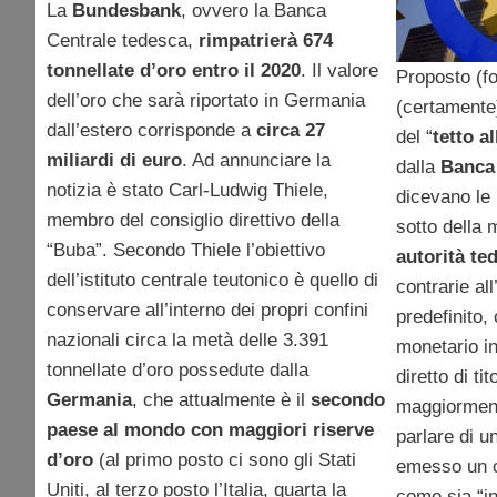
La
Bundesbank
, ovvero la Banca
Centrale tedesca,
rimpatrierà 674
tonnellate d’oro entro il 2020
. Il valore
Proposto (f
dell’oro che sarà riportato in Germania
(certamente)
dall’estero corrisponde a
circa 27
del “
tetto a
miliardi di euro
. Ad annunciare la
dalla
Banca 
notizia è stato Carl-Ludwig Thiele,
dicevano le 
membro del consiglio direttivo della
sotto della 
“Buba”. Secondo Thiele l’obiettivo
autorità te
dell’istituto centrale teutonico è quello di
contrarie all
conservare all’interno dei propri confini
predefinito, o
nazionali circa la metà delle 3.391
monetario in
tonnellate d’oro possedute dalla
diretto di ti
Germania
, che attualmente è il
secondo
maggiormente
paese al mondo con maggiori riserve
parlare di u
d’oro
(al primo posto ci sono gli Stati
emesso un 
Uniti, al terzo posto l’Italia, quarta la
come sia “in