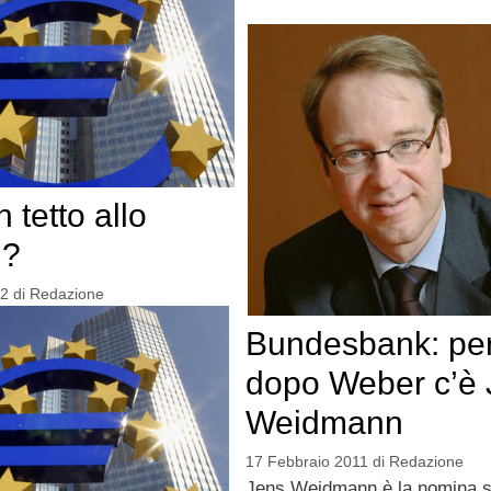
 tetto allo
d?
12
di
Redazione
Bundesbank: per 
dopo Weber c’è 
Weidmann
17 Febbraio 2011
di
Redazione
Jens Weidmann è la nomina sc