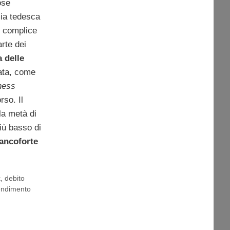
ose
ia tedesca
, complice
rte dei
a delle
ata, come
ness
rso. Il
 la metà di
iù basso di
rancoforte
k
,
debito
endimento