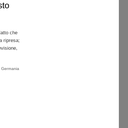
sto
fatto che
a ripresa;
evisione,
,
Germania