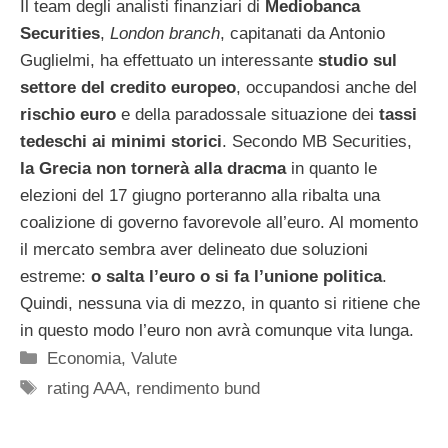
Il team degli analisti finanziari di
Mediobanca
Securities
,
London branch
, capitanati da Antonio
Guglielmi, ha effettuato un interessante
studio sul
settore del credito europeo
, occupandosi anche del
rischio euro
e della paradossale situazione dei
tassi
tedeschi ai minimi storici
. Secondo MB Securities,
la Grecia non tornerà alla dracma
in quanto le
elezioni del 17 giugno porteranno alla ribalta una
coalizione di governo favorevole all’euro. Al momento
il mercato sembra aver delineato due soluzioni
estreme:
o salta l’euro o si fa l’unione politica
.
Quindi, nessuna via di mezzo, in quanto si ritiene che
in questo modo l’euro non avrà comunque vita lunga.
Categorie
Economia
,
Valute
Tag
rating AAA
,
rendimento bund