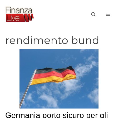
Vai
al
ME
contenuto
rendimento bund
Germania porto sicuro per gli