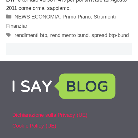
2011 come ormai sappiamo.
Categorie
NEWS ECONOMIA
,
Primo Piano
,
Strumenti
Finanziari
Tag
rendimenti btp
,
rendimento bund
,
spread btp-bund
Dichiarazione sulla Privacy (UE)
Cookie Policy (UE)