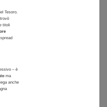
del Tesoro.
itrovò
titoli
iore
 spread
essivo – è
tato
ma
piega anche
agna