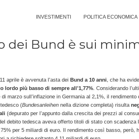
INVESTIMENTI
POLITICA ECONOMICA
o dei Bund è sui minim
11 aprile è avvenuta l’asta dei
Bund a 10 anni
, che ha evide
o lordo più basso di sempre all’1,77%
. Considerando l’ul
 di marzo sull’inflazione in Germania al 2,1%, il rendimento 
tedesco (
Bundesanleihen
nella dizione completa) risulta
neg
ali
(depurato per l’appunto dalla crescita dei prezzi al cons
el debito tedesca aveva offerto titoli di stato con scadenza 
,75% per 5 miliardi di euro. Il rendimento così basso, però, 
tori a richiedere soltanto 4,11 miliardi di euro.