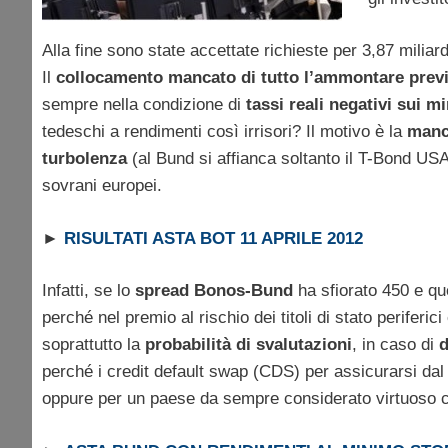
Alla fine sono state accettate richieste per 3,87 milia
Il
collocamento mancato di tutto l’ammontare prev
sempre nella condizione di
tassi reali negativi sui mi
tedeschi a rendimenti così irrisori? Il motivo è la
manca
turbolenza
(al Bund si affianca soltanto il T-Bond USA
sovrani europei.
►
RISULTATI ASTA BOT 11 APRILE 2012
Infatti, se lo
spread Bonos-Bund
ha sfiorato 450 e qu
perché nel premio al rischio dei titoli di stato periferi
soprattutto la
probabilità di svalutazioni
, in caso di
d
perché i credit default swap (CDS) per assicurarsi dal
oppure per un paese da sempre considerato virtuoso 