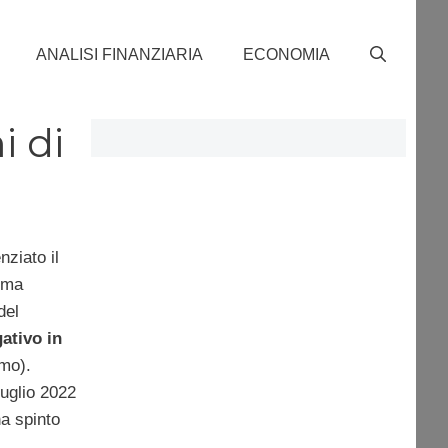
ANALISI FINANZIARIA
ECONOMIA
i di
nziato il
tima
del
ativo in
umo).
luglio 2022
ha spinto