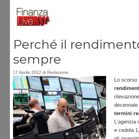
Vai
al
contenuto
Perché il rendiment
sempre
17 Aprile 2012
di
Redazione
Lo scorso 
rendiment
rilevazione
decennale 
termini re
L’agenzia d
e cedola 1
gli investi