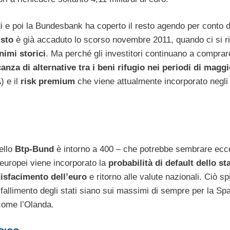
rdi e poi la Bundesbank ha coperto il resto agendo per conto 
isto
è già accaduto lo scorso novembre 2011, quando ci si r
nimi storici
. Ma perché gli investitori continuano a comprare 
nza di alternative tra i beni rifugio nei periodi di magg
) e il
risk premium
che viene attualmente incorporato negli
ello
Btp-Bund
è intorno a 400 – che potrebbe sembrare ecc
ci europei viene incorporato la
probabilità di default dello s
isfacimento dell’euro
e ritorno alle valute nazionali. Ciò s
 fallimento degli stati siano sui massimi di sempre per la Sp
come l’Olanda.