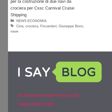
per la costruzione di due navi da
crociera per Cssc Carnival Cruise
Shipping
Categorie
NEWS ECONOMIA
Tag
Cina
,
crociera
,
Fincantieri
,
Giuseppe Bono
,
nave
Dichiarazione sulla Privacy (UE)
Cookie Policy (UE)