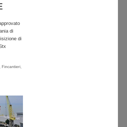
E
approvato
ania di
isizione di
Stx
,
Fincantieri
,