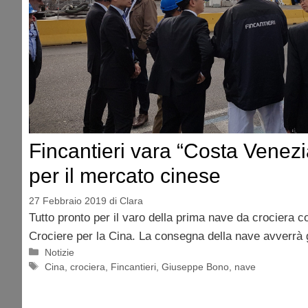
Fincantieri vara “Costa Venezi
per il mercato cinese
27 Febbraio 2019
di
Clara
Tutto pronto per il varo della prima nave da crociera c
Crociere per la Cina. La consegna della nave avverrà 
Categorie
Notizie
Tag
Cina
,
crociera
,
Fincantieri
,
Giuseppe Bono
,
nave