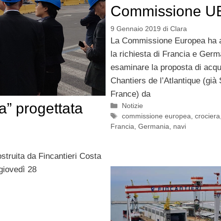
Commissione U
9 Gennaio 2019
di
Clara
La Commissione Europea ha 
la richiesta di Francia e Germ
esaminare la proposta di acqu
Chantiers de l’Atlantique (già 
France) da
a” progettata
Categorie
Notizie
Tag
commissione europea
,
crociera
Francia
,
Germania
,
navi
ostruita da Fincantieri Costa
giovedì 28