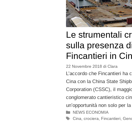
Le strumentali cr
sulla presenza d
Fincantieri in Ci
22 Novembre 2018
di
Clara
L’accordo che Fincantieri ha 
Cina con la China State Shipb
Corporation (CSSC), il maggi
conglomerato cantieristico ci
un’opportunità non solo per la
Categorie
NEWS ECONOMIA
Tag
Cina
,
crociera
,
Fincantieri
,
Gen