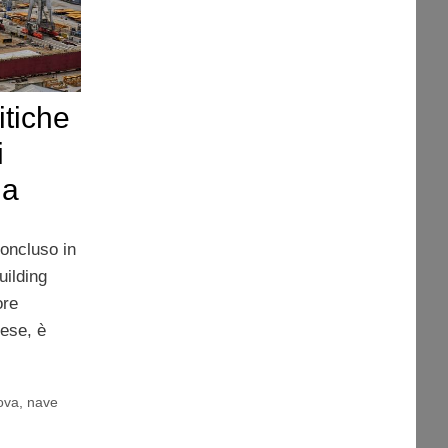
itiche
i
na
concluso in
uilding
ore
nese, è
ova
,
nave