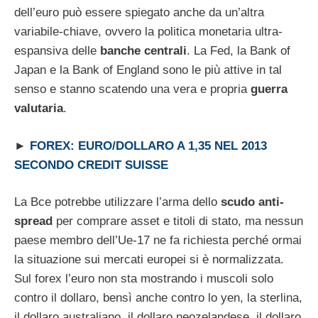
dell’euro può essere spiegato anche da un’altra
variabile-chiave, ovvero la politica monetaria ultra-
espansiva delle
banche centrali
. La Fed, la Bank of
Japan e la Bank of England sono le più attive in tal
senso e stanno scatendo una vera e propria
guerra
valutaria
.
►
FOREX: EURO/DOLLARO A 1,35 NEL 2013
SECONDO CREDIT SUISSE
La Bce potrebbe utilizzare l’arma dello
scudo anti-
spread
per comprare asset e titoli di stato, ma nessun
paese membro dell’Ue-17 ne fa richiesta perché ormai
la situazione sui mercati europei si è normalizzata.
Sul forex l’euro non sta mostrando i muscoli solo
contro il dollaro, bensì anche contro lo yen, la sterlina,
il dollaro australiano, il dollaro neozelandese, il dollaro