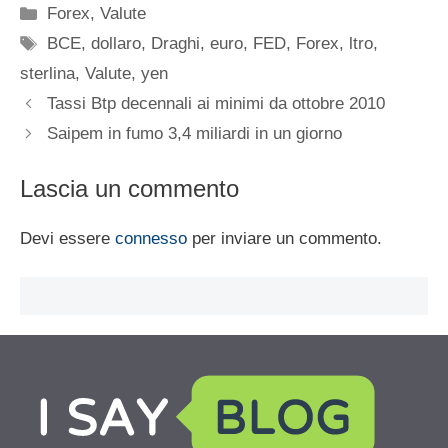
Categorie
Forex
,
Valute
Tag
BCE
,
dollaro
,
Draghi
,
euro
,
FED
,
Forex
,
ltro
,
sterlina
,
Valute
,
yen
Tassi Btp decennali ai minimi da ottobre 2010
Saipem in fumo 3,4 miliardi in un giorno
Lascia un commento
Devi essere
connesso
per inviare un commento.