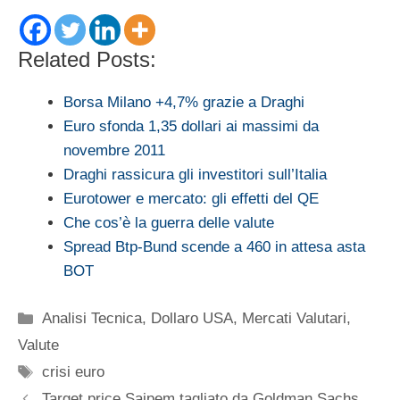
Related Posts:
Borsa Milano +4,7% grazie a Draghi
Euro sfonda 1,35 dollari ai massimi da
novembre 2011
Draghi rassicura gli investitori sull’Italia
Eurotower e mercato: gli effetti del QE
Che cos’è la guerra delle valute
Spread Btp-Bund scende a 460 in attesa asta
BOT
Categorie
Analisi Tecnica
,
Dollaro USA
,
Mercati Valutari
,
Valute
Tag
crisi euro
Target price Saipem tagliato da Goldman Sachs