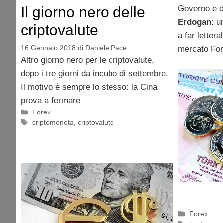
Il giorno nero delle
Governo e d
Erdogan
: u
criptovalute
a far letter
16 Gennaio 2018
di
Daniele Pace
mercato For
Altro giorno nero per le criptovalute,
dopo i tre giorni da incubo di settembre.
Il motivo è sempre lo stesso: la Cina
prova a fermare
Categorie
Forex
Tag
criptomoneta
,
criptovalute
Categorie
Forex