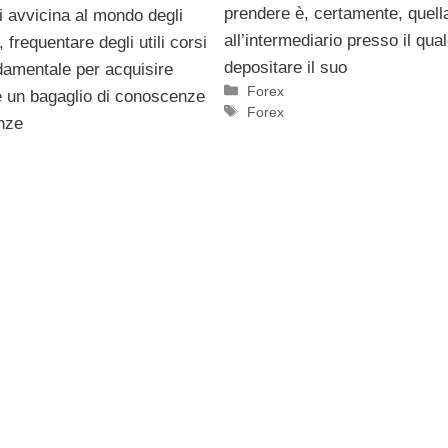
prendere è, certamente, quell
i avvicina al mondo degli
all’intermediario presso il qua
 frequentare degli utili corsi
depositare il suo
damentale per acquisire
Categorie
Forex
 un bagaglio di conoscenze
Tag
Forex
enze