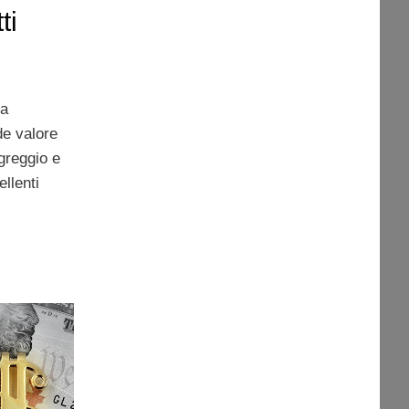
ti
ta
de valore
 greggio e
ellenti