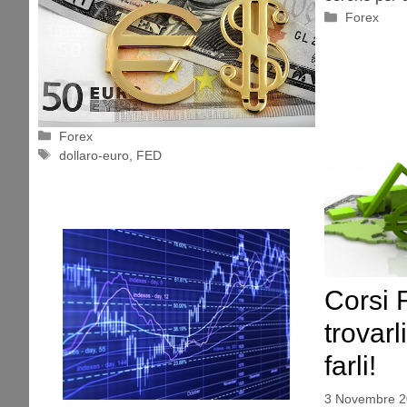
Categorie
Forex
Categorie
Forex
Tag
dollaro-euro
,
FED
Corsi 
trovar
farli!
3 Novembre 