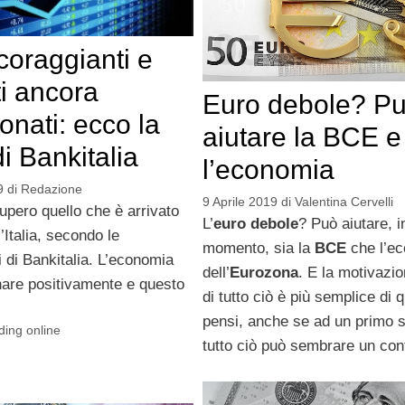
coraggianti e
i ancora
Euro debole? P
onati: ecco la
aiutare la BCE e
i Bankitalia
l’economia
9
di
Redazione
9 Aprile 2019
di
Valentina Cervelli
upero quello che è arrivato
L’
euro debole
? Può aiutare, i
’Italia, secondo le
momento, sia la
BCE
che l’e
 di Bankitalia. L’economia
dell’
Eurozona
. E la motivazi
nare positivamente e questo
di tutto ciò è più semplice di 
pensi, anche se ad un primo 
ding online
tutto ciò può sembrare un con