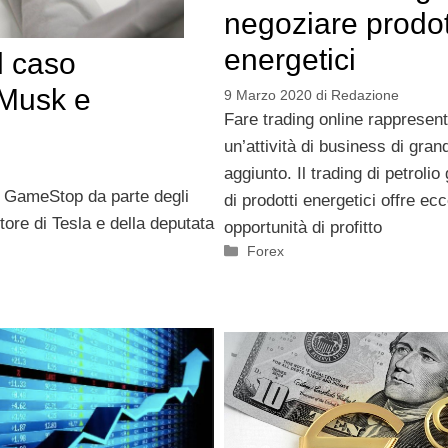
negoziare prodot
energetici
el caso
 Musk e
9 Marzo 2020
di
Redazione
Fare trading online rappresen
un’attività di business di gran
aggiunto. Il trading di petrolio
 di GameStop da parte degli
di prodotti energetici offre ecc
tore di Tesla e della deputata
opportunità di profitto
Categorie
Forex