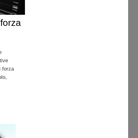
 forza
e
tive
i forza
olo,