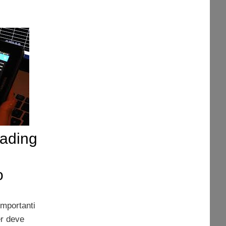
rading
o
importanti
er deve