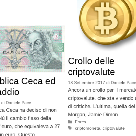
Crollo delle
criptovalute
blica Ceca ed
13 Settembre 2017
di
Daniele Pac
addio
Ancora un crollo per il mercat
criptovalute, che sta vivendo 
di
Daniele Pace
di critiche. L’ultima, quella de
ca Ceca ha deciso di non
Morgan, Jamie Dimon.
ù il cambio fisso della
Categorie
Forex
’euro, che equivaleva a 27
Tag
criptomoneta
,
criptovalute
un euro. Questo