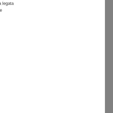
a legata
le