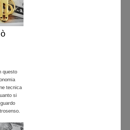
uò
n questo
conomia
one tecnica
quanto si
sguardo
trosenso.