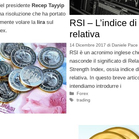
el presidente
Recep Tayyip
na risoluzione che ha portato
RSI – L’indice di
almente volare la
lira
sul
ex.
relativa
14 Dicembre 2017
di
Daniele Pace
RSI è un acronimo inglese ch
nasconde il significato di Rela
Strength Index, ossia indice d
relativa. In questo breve artic
intendiamo introdurre i
Categorie
Forex
Tag
trading