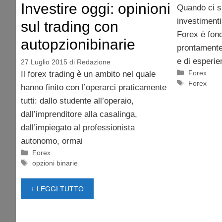
Investire oggi: opinioni
Quando ci s
investimenti,
sul trading con
Forex è fon
autopzionibinarie
prontamente
e di esperi
27 Luglio 2015
di
Redazione
Categorie
Forex
Il forex trading è un ambito nel quale
Tag
Forex
hanno finito con l’operarci praticamente
tutti: dallo studente all’operaio,
dall’imprenditore alla casalinga,
dall’impiegato al professionista
autonomo, ormai
Categorie
Forex
Tag
opzioni binarie
+ LEGGI TUTTO