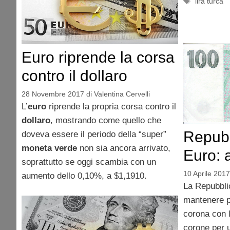
Tag
lira turca
Euro riprende la corsa
contro il dollaro
28 Novembre 2017
di
Valentina Cervelli
L’
euro
riprende la propria corsa contro il
dollaro
, mostrando come quello che
Repub
doveva essere il periodo della “super”
moneta verde
non sia ancora arrivato,
Euro: 
soprattutto se oggi scambia con un
10 Aprile 2017
aumento dello 0,10%, a $1,1910.
La Repubbli
mantenere pi
corona con l
corone per 