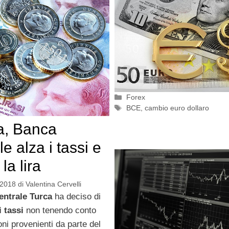
Categorie
Forex
Tag
BCE
,
cambio euro dollaro
a, Banca
e alza i tassi e
la lira
 2018
di
Valentina Cervelli
ntrale Turca
ha deciso di
 tassi
non tenendo conto
oni provenienti da parte del