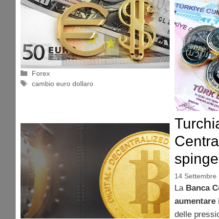
Categorie
Forex
Tag
cambio euro dollaro
Turchi
Central
spinge 
14 Settembre
La
Banca Ce
aumentare i
delle pressi