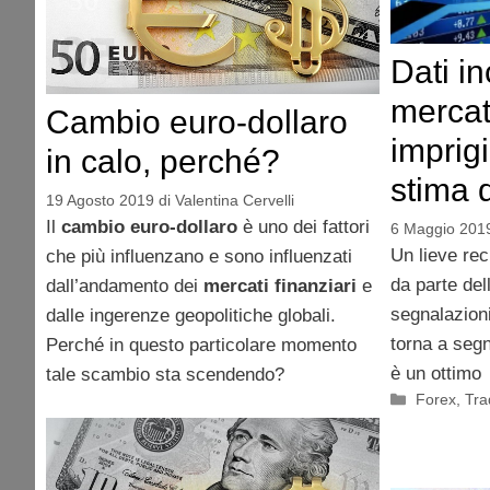
Dati in
mercat
Cambio euro-dollaro
imprigi
in calo, perché?
stima d
19 Agosto 2019
di
Valentina Cervelli
Il
cambio euro-dollaro
è uno dei fattori
6 Maggio 201
Un lieve rec
che più influenzano e sono influenzati
da parte dell
dall’andamento dei
mercati finanziari
e
segnalazioni
dalle ingerenze geopolitiche globali.
torna a seg
Perché in questo particolare momento
è un ottimo
tale scambio sta scendendo?
Categorie
Forex
,
Tra