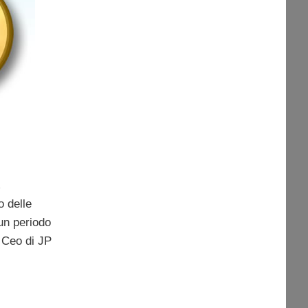
e
o delle
un periodo
l Ceo di JP