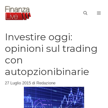
Vai
al
ME
contenuto
Investire oggi:
opinioni sul trading
con
autopzionibinarie
27 Luglio 2015
di
Redazione