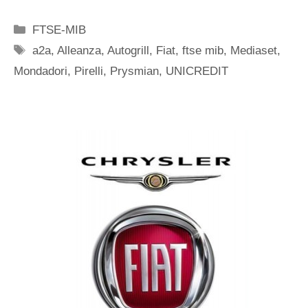
Categorie
FTSE-MIB
Tag
a2a
,
Alleanza
,
Autogrill
,
Fiat
,
ftse mib
,
Mediaset
,
Mondadori
,
Pirelli
,
Prysmian
,
UNICREDIT