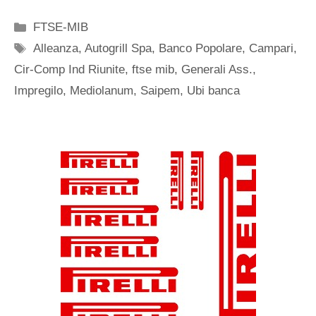
Categorie
FTSE-MIB
Tag
Alleanza
,
Autogrill Spa
,
Banco Popolare
,
Campari
,
Cir-Comp Ind Riunite
,
ftse mib
,
Generali Ass.
,
Impregilo
,
Mediolanum
,
Saipem
,
Ubi banca