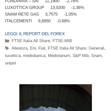
FONDIARIA – SAI 11,1900 -2,78%
LUXOTTICA GROUP 13,0200 -1,36%
SNAM RETE GAS 3,7575 -1,05%
ITALCEMENTI 8,6950 -0,69%
LEGGI IL REPORT DEL FOREX
Categorie
FTSE Italia All Share
,
FTSE-MIB
Tag
Alleanza
,
Eni
,
Fiat
,
FTSE Italia All Share
,
Generali
,
luxottica
,
mediobanca
,
Mediolanum
,
S&P Mib
,
Snam
,
unipol