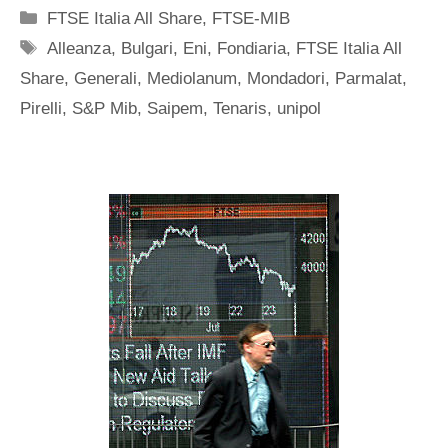
Categorie
FTSE Italia All Share
,
FTSE-MIB
Tag
Alleanza
,
Bulgari
,
Eni
,
Fondiaria
,
FTSE Italia All
Share
,
Generali
,
Mediolanum
,
Mondadori
,
Parmalat
,
Pirelli
,
S&P Mib
,
Saipem
,
Tenaris
,
unipol