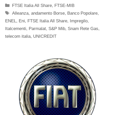
Categorie
FTSE Italia All Share
,
FTSE-MIB
Tag
Alleanza
,
andamento Borse
,
Banco Popolare
,
ENEL
,
Eni
,
FTSE Italia All Share
,
Impregilo
,
Italcementi
,
Parmalat
,
S&P Mib
,
Snam Rete Gas
,
telecom italia
,
UNICREDIT