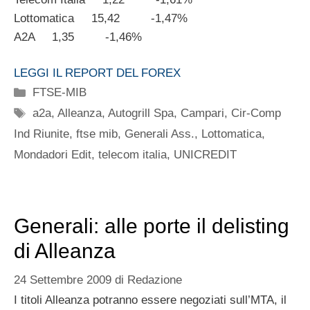
Lottomatica 15,42 -1,47%
A2A 1,35 -1,46%
LEGGI IL REPORT DEL FOREX
Categorie
FTSE-MIB
Tag
a2a
,
Alleanza
,
Autogrill Spa
,
Campari
,
Cir-Comp
Ind Riunite
,
ftse mib
,
Generali Ass.
,
Lottomatica
,
Mondadori Edit
,
telecom italia
,
UNICREDIT
Generali: alle porte il delisting
di Alleanza
24 Settembre 2009
di
Redazione
I titoli Alleanza potranno essere negoziati sull’MTA, il