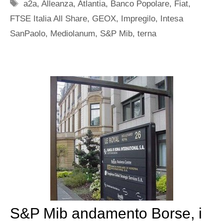
Tag
a2a
,
Alleanza
,
Atlantia
,
Banco Popolare
,
Fiat
,
FTSE Italia All Share
,
GEOX
,
Impregilo
,
Intesa
SanPaolo
,
Mediolanum
,
S&P Mib
,
terna
S&P Mib andamento Borse, i