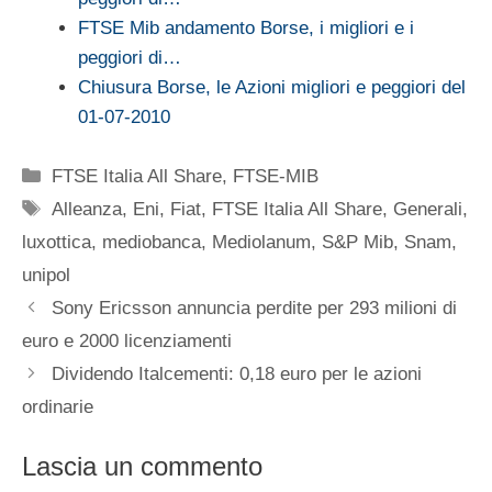
FTSE Mib andamento Borse, i migliori e i
peggiori di…
Chiusura Borse, le Azioni migliori e peggiori del
01-07-2010
Categorie
FTSE Italia All Share
,
FTSE-MIB
Tag
Alleanza
,
Eni
,
Fiat
,
FTSE Italia All Share
,
Generali
,
luxottica
,
mediobanca
,
Mediolanum
,
S&P Mib
,
Snam
,
unipol
Sony Ericsson annuncia perdite per 293 milioni di
euro e 2000 licenziamenti
Dividendo Italcementi: 0,18 euro per le azioni
ordinarie
Lascia un commento