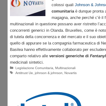
colossi quali
Johnson & Johns
comunitaria
è dunque pronta 
magagna, anche perché c’è il f
multinazionali in questione possano aver ristretto l’ac
concorrenti generici in Olanda. Bruxelles, come è noto
di tutela della concorrenza e del mercato e il suo obie
quello di appurare se la compagnia farmaceutica di Ne
Basilea hanno effettivamente collaborato per escludere
comparto relativo alle
versioni generiche di
Fentanyl
medicinali sintetici.
Categorie
Legislazione Comunitaria
,
Multinazionali
Tag
Antitrust Ue
,
johnson & johnson
,
Novartis