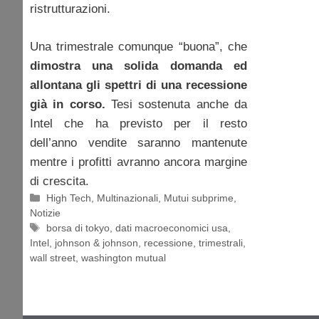
ristrutturazioni.
Una trimestrale comunque “buona”, che
dimostra una solida domanda ed
allontana gli spettri di una recessione
già in corso.
Tesi sostenuta anche da
Intel che ha previsto per il resto
dell’anno vendite saranno mantenute
mentre i profitti avranno ancora margine
di crescita.
Categorie
High Tech
,
Multinazionali
,
Mutui subprime
,
Notizie
Tag
borsa di tokyo
,
dati macroeconomici usa
,
Intel
,
johnson & johnson
,
recessione
,
trimestrali
,
wall street
,
washington mutual