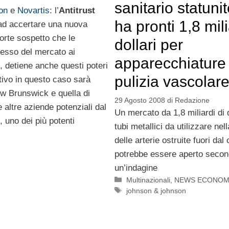
sanitario statuni
on
e
Novartis
: l’
Antitrust
ha pronti 1,8 mili
ad accertare una nuova
orte sospetto che le
dollari per
cesso del mercato ai
apparecchiature 
, detiene anche questi poteri
pulizia vascolar
ttivo in questo caso sarà
w Brunswick e quella di
29 Agosto 2008
di
Redazione
 altre aziende potenziali dal
Un mercato da 1,8 miliardi di d
, uno dei più potenti
tubi metallici da utilizzare nell
delle arterie ostruite fuori dal
potrebbe essere aperto seco
un’indagine
Categorie
Multinazionali
,
NEWS ECONOM
Tag
johnson & johnson