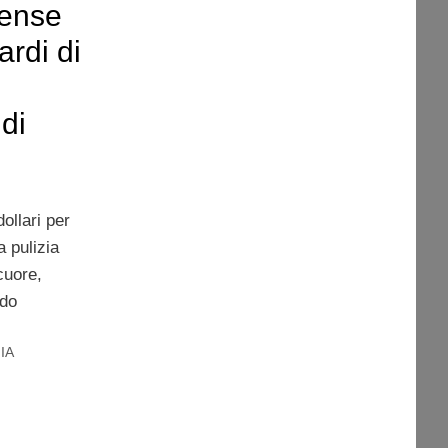
tense
ardi di
di
e
ollari per
a pulizia
 cuore,
ndo
IA