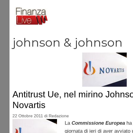
Vai
al
contenuto
johnson & johnson
Antitrust Ue, nel mirino John
Novartis
22 Ottobre 2011
di
Redazione
La
Commissione Europea
ha 
giornata di ieri di aver avviato 