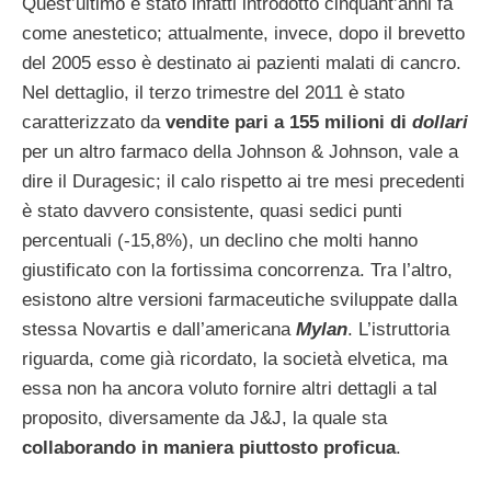
Quest’ultimo è stato infatti introdotto cinquant’anni fa
come anestetico; attualmente, invece, dopo il brevetto
del 2005 esso è destinato ai pazienti malati di cancro.
Nel dettaglio, il terzo trimestre del 2011 è stato
caratterizzato da
vendite pari a 155 milioni di
dollari
per un altro farmaco della Johnson & Johnson, vale a
dire il Duragesic; il calo rispetto ai tre mesi precedenti
è stato davvero consistente, quasi sedici punti
percentuali (-15,8%), un declino che molti hanno
giustificato con la fortissima concorrenza. Tra l’altro,
esistono altre versioni farmaceutiche sviluppate dalla
stessa Novartis e dall’americana
Mylan
. L’istruttoria
riguarda, come già ricordato, la società elvetica, ma
essa non ha ancora voluto fornire altri dettagli a tal
proposito, diversamente da J&J, la quale sta
collaborando in maniera piuttosto proficua
.