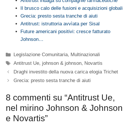
Antitrust indaga su compagnie farmaceutiche
Il brusco calo delle fusioni e acquisizioni globali
Grecia: presto sesta tranche di aiuti
Antitrust: istruttoria avvìata per Sisal
Future americani positivi: cresce fatturato
Johnson…
Categorie
Legislazione Comunitaria
,
Multinazionali
Tag
Antitrust Ue
,
johnson & johnson
,
Novartis
Draghi investito della nuova carica elogia Trichet
Grecia: presto sesta tranche di aiuti
8 commenti su “Antitrust Ue,
nel mirino Johnson & Johnson
e Novartis”