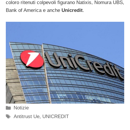
coloro ritenuti colpevoli figurano Natixis, Nomura UBS,
Bank of America e anche
Unicredit
.
Categorie
Notizie
Tag
Antitrust Ue
,
UNICREDIT