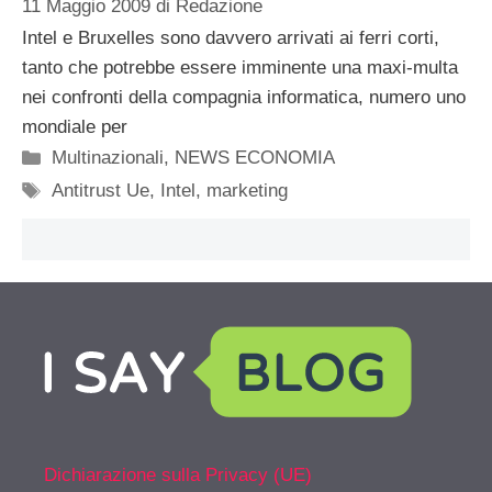
11 Maggio 2009
di
Redazione
Intel e Bruxelles sono davvero arrivati ai ferri corti,
tanto che potrebbe essere imminente una maxi-multa
nei confronti della compagnia informatica, numero uno
mondiale per
Categorie
Multinazionali
,
NEWS ECONOMIA
Tag
Antitrust Ue
,
Intel
,
marketing
Dichiarazione sulla Privacy (UE)