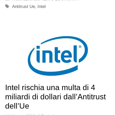
Tag
Antitrust Ue
,
Intel
Intel rischia una multa di 4
miliardi di dollari dall’Antitrust
dell’Ue