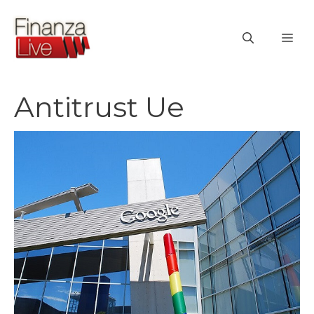
Vai
al
ME
contenuto
Antitrust Ue