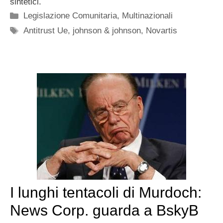
sintetici.
Categorie
Legislazione Comunitaria
,
Multinazionali
Tag
Antitrust Ue
,
johnson & johnson
,
Novartis
I lunghi tentacoli di Murdoch:
News Corp. guarda a BskyB