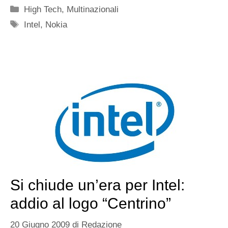
Categorie
High Tech
,
Multinazionali
Tag
Intel
,
Nokia
Si chiude un’era per Intel:
addio al logo “Centrino”
20 Giugno 2009
di
Redazione