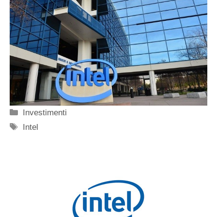
Categorie
Investimenti
Tag
Intel