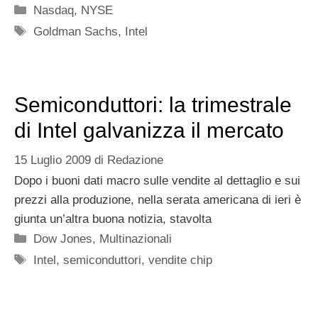
Categorie
Nasdaq
,
NYSE
Tag
Goldman Sachs
,
Intel
Semiconduttori: la trimestrale
di Intel galvanizza il mercato
15 Luglio 2009
di
Redazione
Dopo i buoni dati macro sulle vendite al dettaglio e sui
prezzi alla produzione, nella serata americana di ieri è
giunta un’altra buona notizia, stavolta
Categorie
Dow Jones
,
Multinazionali
Tag
Intel
,
semiconduttori
,
vendite chip