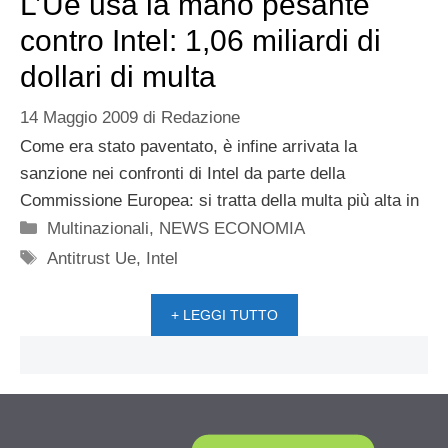
L’Ue usa la mano pesante
contro Intel: 1,06 miliardi di
dollari di multa
14 Maggio 2009
di
Redazione
Come era stato paventato, è infine arrivata la
sanzione nei confronti di Intel da parte della
Commissione Europea: si tratta della multa più alta in
Categorie
Multinazionali
,
NEWS ECONOMIA
Tag
Antitrust Ue
,
Intel
+ LEGGI TUTTO