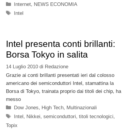
Categorie
Internet
,
NEWS ECONOMIA
Tag
Intel
Intel presenta conti brillanti:
Borsa Tokyo in salita
14 Luglio 2010
di
Redazione
Grazie ai conti brillanti presentati ieri dal colosso
americano dei semiconduttori Intel, stamattina la
Borsa di Tokyo, trainata proprio dai titoli dei chip, ha
messo
Categorie
Dow Jones
,
High Tech
,
Multinazionali
Tag
Intel
,
Nikkei
,
semiconduttori
,
titoli tecnologici
,
Topix