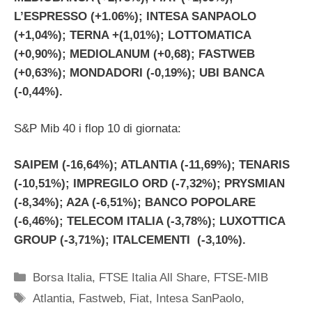
L’ESPRESSO (+1.06%); INTESA SANPAOLO
(+1,04%); TERNA +(1,01%); LOTTOMATICA
(+0,90%); MEDIOLANUM (+0,68); FASTWEB
(+0,63%); MONDADORI (-0,19%); UBI BANCA
(-0,44%).
S&P Mib 40 i flop 10 di giornata:
SAIPEM (-16,64%); ATLANTIA (-11,69%); TENARIS
(-10,51%); IMPREGILO ORD (-7,32%); PRYSMIAN
(-8,34%); A2A (-6,51%); BANCO POPOLARE
(-6,46%); TELECOM ITALIA (-3,78%); LUXOTTICA
GROUP (-3,71%); ITALCEMENTI (-3,10%).
Categorie
Borsa Italia
,
FTSE Italia All Share
,
FTSE-MIB
Tag
Atlantia
,
Fastweb
,
Fiat
,
Intesa SanPaolo
,