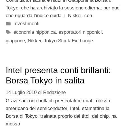
Continua a macinare rialzi in Giappone la Borsa di
Tokyo, che ha archiviato la sessione odierna, per quel
che riguarda l’indice guida, il Nikkei, con
Categorie
Investimenti
Tag
economia nipponica
,
esportatori nipponici
,
giappone
,
Nikkei
,
Tokyo Stock Exchange
Intel presenta conti brillanti:
Borsa Tokyo in salita
14 Luglio 2010
di
Redazione
Grazie ai conti brillanti presentati ieri dal colosso
americano dei semiconduttori Intel, stamattina la
Borsa di Tokyo, trainata proprio dai titoli dei chip, ha
messo