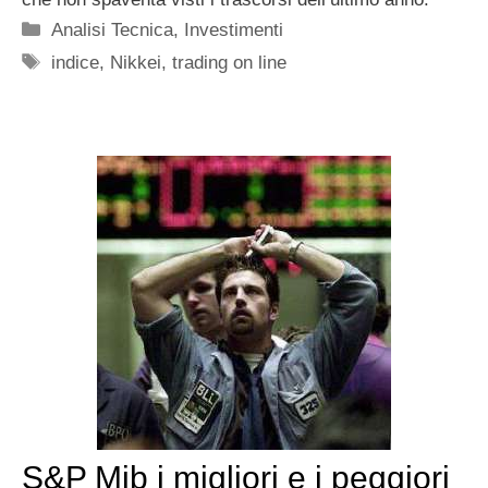
Categorie
Analisi Tecnica
,
Investimenti
Tag
indice
,
Nikkei
,
trading on line
S&P Mib i migliori e i peggiori