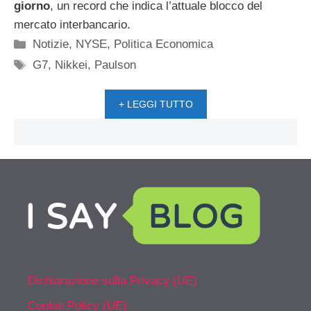
giorno
, un record che indica l’attuale blocco del
mercato interbancario.
Categorie
Notizie
,
NYSE
,
Politica Economica
Tag
G7
,
Nikkei
,
Paulson
+ LEGGI TUTTO
Dichiarazione sulla Privacy (UE)
Cookie Policy (UE)