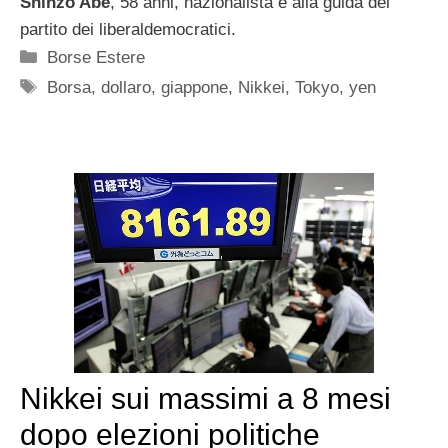
Shinzo Abe
, 58 anni, nazionalista e alla guida del
partito dei liberaldemocratici.
Categorie
Borse Estere
Tag
Borsa
,
dollaro
,
giappone
,
Nikkei
,
Tokyo
,
yen
Nikkei sui massimi a 8 mesi
dopo elezioni politiche