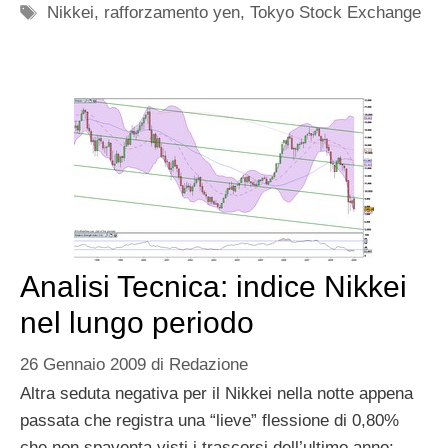
Tag
Nikkei
,
rafforzamento yen
,
Tokyo Stock Exchange
Analisi Tecnica: indice Nikkei
nel lungo periodo
26 Gennaio 2009
di
Redazione
Altra seduta negativa per il Nikkei nella notte appena
passata che registra una “lieve” flessione di 0,80%
che non spaventa visti i trascorsi dell’ultimo anno: