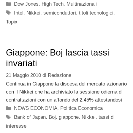
Categorie
Dow Jones
,
High Tech
,
Multinazionali
Tag
Intel
,
Nikkei
,
semiconduttori
,
titoli tecnologici
,
Topix
Giappone: Boj lascia tassi
invariati
21 Maggio 2010
di
Redazione
Continua in Giappone la discesa del mercato azionario
con il Nikkei che ha archiviato la sessione odierna di
contrattazioni con un affondo del 2,45% attestandosi
Categorie
NEWS ECONOMIA
,
Politica Economica
Tag
Bank of Japan
,
Boj
,
giappone
,
Nikkei
,
tassi di
interesse