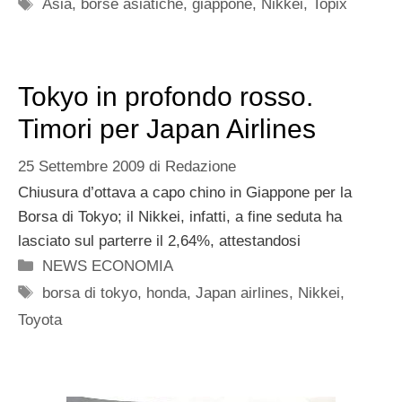
Tag
Asia
,
borse asiatiche
,
giappone
,
Nikkei
,
Topix
Tokyo in profondo rosso.
Timori per Japan Airlines
25 Settembre 2009
di
Redazione
Chiusura d’ottava a capo chino in Giappone per la
Borsa di Tokyo; il Nikkei, infatti, a fine seduta ha
lasciato sul parterre il 2,64%, attestandosi
Categorie
NEWS ECONOMIA
Tag
borsa di tokyo
,
honda
,
Japan airlines
,
Nikkei
,
Toyota