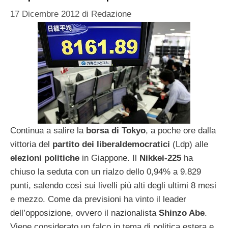
17 Dicembre 2012
di
Redazione
Continua a salire la
borsa di Tokyo
, a poche ore dalla
vittoria del
partito dei liberaldemocratici
(Ldp) alle
elezioni politiche
in Giappone. Il
Nikkei-225
ha
chiuso la seduta con un rialzo dello 0,94% a 9.829
punti, salendo così sui livelli più alti degli ultimi 8 mesi
e mezzo. Come da previsioni ha vinto il leader
dell’opposizione, ovvero il nazionalista
Shinzo Abe
.
Viene considerato un falco in tema di politica estera e