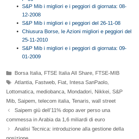
S&P Mib i migliori e i peggiori di giornata: 08-
12-2008
S&P Mib i migliori e i peggiori del 26-11-08
Chiusura Borse, le Azioni migliori e peggiori del
25-11-2010
S&P Mib i migliori e i peggiori di giornata: 09-
01-2009
Categorie
Borsa Italia
,
FTSE Italia All Share
,
FTSE-MIB
Tag
Atlantia
,
Fastweb
,
Fiat
,
Intesa SanPaolo
,
Lottomatica
,
mediobanca
,
Mondadori
,
Nikkei
,
S&P
Mib
,
Saipem
,
telecom italia
,
Tenaris
,
wall street
Saipem giù dell’11% dopo aver perso una
commessa in Arabia da 1,6 miliardi di euro
Analisi Tecnica: introduzione alla gestione della
posizione