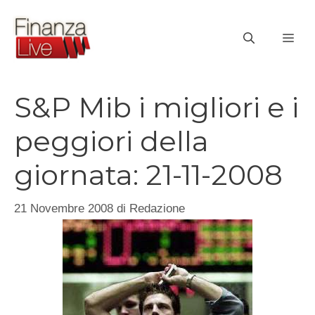
Vai
al
ME
contenuto
S&P Mib i migliori e i
peggiori della
giornata: 21-11-2008
21 Novembre 2008
di
Redazione