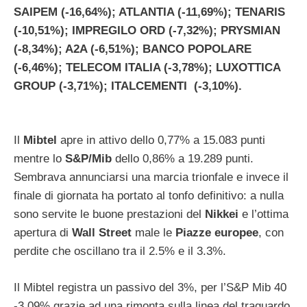
SAIPEM (-16,64%); ATLANTIA (-11,69%); TENARIS
(-10,51%); IMPREGILO ORD (-7,32%); PRYSMIAN
(-8,34%); A2A (-6,51%); BANCO POPOLARE
(-6,46%); TELECOM ITALIA (-3,78%); LUXOTTICA
GROUP (-3,71%); ITALCEMENTI (-3,10%).
Il
Mibtel
apre in attivo dello 0,77% a 15.083 punti
mentre lo
S&P/Mib
dello 0,86% a 19.289 punti.
Sembrava annunciarsi una marcia trionfale e invece il
finale di giornata ha portato al tonfo definitivo: a nulla
sono servite le buone prestazioni del
Nikkei
e l’ottima
apertura di
Wall Street
male le
Piazze europee
, con
perdite che oscillano tra il 2.5% e il 3.3%.
Il Mibtel registra un passivo del 3%, per l’S&P Mib 40
-3.09% grazie ad una rimonta sulla linea del traguardo.