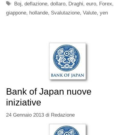
Tag
Boj
,
deflazione
,
dollaro
,
Draghi
,
euro
,
Forex
,
giappone
,
hollande
,
Svalutazione
,
Valute
,
yen
Bank of Japan nuove
iniziative
24 Gennaio 2013
di
Redazione