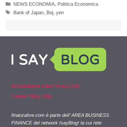
Categorie
NEWS ECONOMIA
,
Politica Economica
Tag
Bank of Japan
,
Boj
,
yen
Dichiarazione sulla Privacy (UE)
Cookie Policy (UE)
finanzalive.com è parte dell' AREA BUSINESS
FINANCE del network IsayBlog! la cui rete