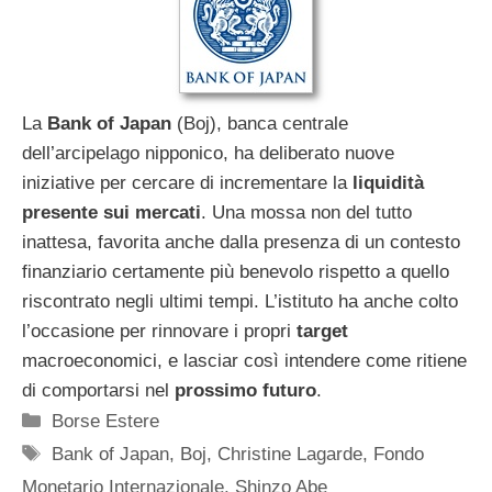
La
Bank of Japan
(Boj), banca centrale
dell’arcipelago nipponico, ha deliberato nuove
iniziative per cercare di incrementare la
liquidità
presente sui mercati
. Una mossa non del tutto
inattesa, favorita anche dalla presenza di un contesto
finanziario certamente più benevolo rispetto a quello
riscontrato negli ultimi tempi. L’istituto ha anche colto
l’occasione per rinnovare i propri
target
macroeconomici, e lasciar così intendere come ritiene
di comportarsi nel
prossimo futuro
.
Categorie
Borse Estere
Tag
Bank of Japan
,
Boj
,
Christine Lagarde
,
Fondo
Monetario Internazionale
,
Shinzo Abe