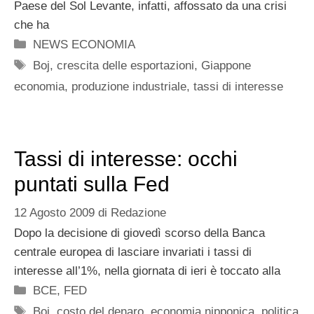
Paese del Sol Levante, infatti, affossato da una crisi
che ha
Categorie
NEWS ECONOMIA
Tag
Boj
,
crescita delle esportazioni
,
Giappone
economia
,
produzione industriale
,
tassi di interesse
Tassi di interesse: occhi
puntati sulla Fed
12 Agosto 2009
di
Redazione
Dopo la decisione di giovedì scorso della Banca
centrale europea di lasciare invariati i tassi di
interesse all’1%, nella giornata di ieri è toccato alla
Categorie
BCE
,
FED
Tag
Boj
,
costo del denaro
,
economia nipponica
,
politica