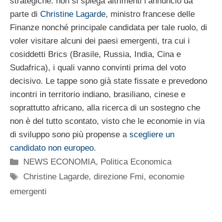
strategiche: non si spiega altrimenti l’annuncio da
parte di
Christine Lagarde
, ministro francese delle
Finanze nonché principale candidata per tale ruolo, di
voler visitare alcuni dei paesi emergenti, tra cui i
cosiddetti Brics (Brasile, Russia, India, Cina e
Sudafrica), i quali vanno convinti prima del voto
decisivo. Le tappe sono già state fissate e prevedono
incontri in territorio indiano, brasiliano, cinese e
soprattutto africano, alla ricerca di un sostegno che
non è del tutto scontato, visto che le economie in via
di sviluppo sono più propense a
scegliere un
candidato non europeo
.
Categorie
NEWS ECONOMIA
,
Politica Economica
Tag
Christine Lagarde
,
direzione Fmi
,
economie
emergenti