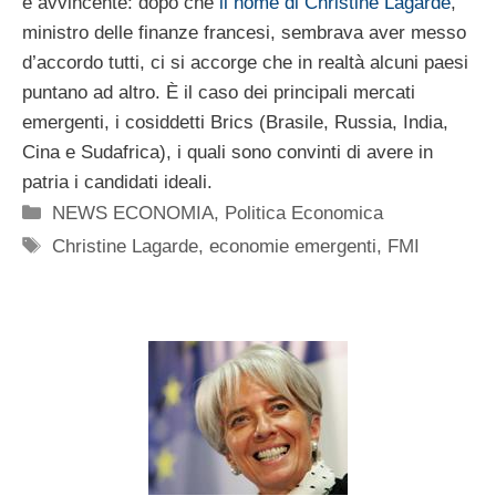
e avvincente: dopo che
il nome di Christine Lagarde
,
ministro delle finanze francesi, sembrava aver messo
d’accordo tutti, ci si accorge che in realtà alcuni paesi
puntano ad altro. È il caso dei principali mercati
emergenti, i cosiddetti Brics (Brasile, Russia, India,
Cina e Sudafrica), i quali sono convinti di avere in
patria i candidati ideali.
Categorie
NEWS ECONOMIA
,
Politica Economica
Tag
Christine Lagarde
,
economie emergenti
,
FMI