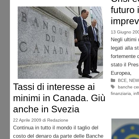
futuro 
imprev
13 Giugno 20
Negli ultimi 
legati alla s
fortemente d
stato il Pre
Europea,
Categorie
BCE
,
NEW
Tassi di interesse ai
Tag
banche cen
finanziaria
,
inf
minimi in Canada. Giù
anche in Svezia
22 Aprile 2009
di
Redazione
Continua in tutto il mondo il taglio del
costo del denaro da parte delle Banche