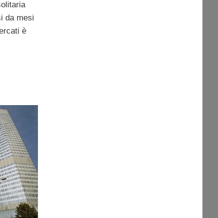
olitaria
si da mesi
ercati è