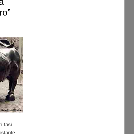
a
ro”
i fasi
nostante