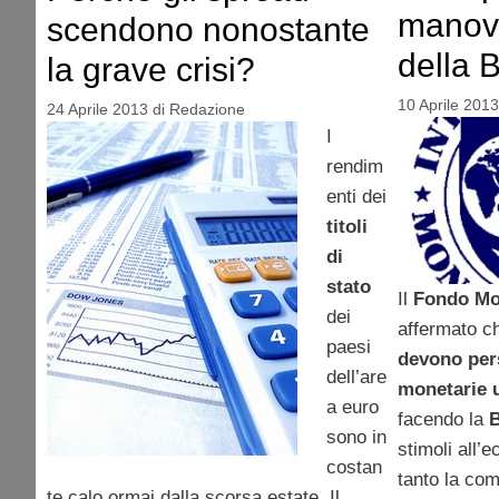
manov
scendono nonostante
della 
la grave crisi?
10 Aprile 2013
24 Aprile 2013
di
Redazione
I
rendim
enti dei
titoli
di
stato
Il
Fondo Mo
dei
affermato c
paesi
devono pers
dell’are
monetarie 
a euro
facendo la
B
sono in
stimoli all’
costan
tanto la com
te calo ormai dalla scorsa estate. Il