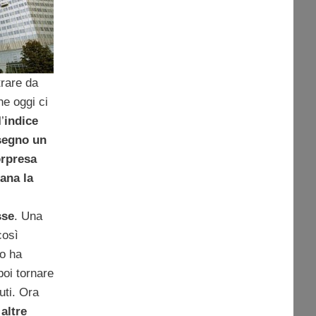
trare da
che oggi ci
’
indice
segno un
rpresa
iana la
sse
. Una
così
no ha
poi tornare
uti. Ora
 altre