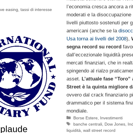
l’economia cresca ancora a ri
ive easing
,
tassi di interesse
moderati e la disoccupazione 
livelli piuttosto sostenuti per 
americani (anche se la
disoc
Usa torna ai livelli del 2008
),
segna record su record
favo
dall’eccezionale liquidità pres
mercati finanziari, che in realt
spingendo al rialzo praticament
asset.
L’attuale fase “Toro” 
Street è la quinta migliore d
ovvero dal crack finanziario p
drammatico per il sistema fina
mondiale.
Categorie
Borse Estere
,
Investimenti
Tag
banche centrali
,
Dow Jones
,
In
pplaude
liquidità
,
wall street record