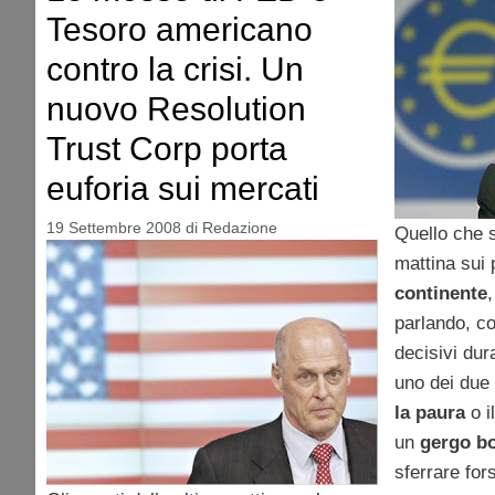
Tesoro americano
contro la crisi. Un
nuovo Resolution
Trust Corp porta
euforia sui mercati
19 Settembre 2008
di
Redazione
Quello che 
mattina sui 
continente
parlando, co
decisivi dur
uno dei due
la paura
o i
un
gergo bo
sferrare for