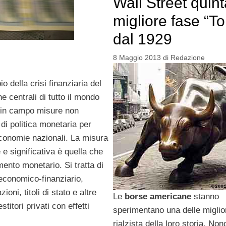
Wall Street quint
migliore fase “To
dal 1929
8 Maggio 2013
di
Redazione
o della crisi finanziaria del
e centrali di tutto il mondo
in campo misure non
di politica monetaria per
economie nazionali. La misura
 e significativa è quella che
mento monetario. Si tratta di
economico-finanziario,
oni, titoli di stato e altre
Le
borse americane
stanno
titori privati con effetti
sperimentano una delle miglior
rialzista della loro storia. No