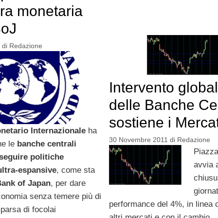
ra monetaria
BoJ
di
Redazione
Intervento globa
delle Banche Cen
sostiene i Mercat
netario Internazionale
ha
30 Novembre 2011
di
Redazione
he le
banche centrali
Piazza 
eguire politiche
avvia 
ultra-espansive
, come sta
chiusu
ank of Japan
, per dare
giorna
economia senza temere più di
performance del 4%, in linea co
parsa di focolai
altri mercati e con il cambio