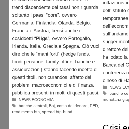
inflazionisti
trend discendente dei tassi non riguarda
dell’istituto
soltanto i paesi “core”, ovvero
temporanea 
Germania, Finlandia, Olanda, Belgio,
dell’economi
Francia e Austria, bensì anche i
sull’andamen
cosiddetti “
Piigs
”, ovvero Portogallo,
suggerimento
Irlanda, Italia, Grecia e Spagna. Ciò vuol
direttore de
dire che le “mani forti” (hedge funds,
ha lodato la
fondi pensione, family office, banche e
Banca del G
assicurazioni) stanno facendo incetta di
conferenza i
questi titoli, non curandosi affatto dei
cinese di H
problemi macroeconomici e di finanza
Categorie
NEWS EC
pubblica presenti in molti di questi paesi.
Tag
banche cen
Categorie
monetaria gi
NEWS ECONOMIA
Tag
banche centrali
,
Boj
,
costo del denaro
,
FED
,
rendimento btp
,
spread btp-bund
Crisi 