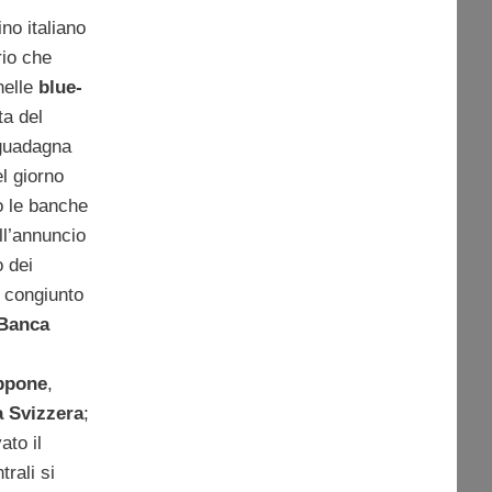
tino italiano
rio che
nelle
blue-
lta del
guadagna
l giorno
o le banche
ell’annuncio
o dei
 congiunto
Banca
ppone
,
a Svizzera
;
ato il
rali si