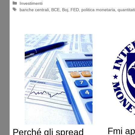
Categorie
Investimenti
Tag
banche centrali
,
BCE
,
Boj
,
FED
,
politica monetaria
,
quantitat
Fmi a
Perché gli spread