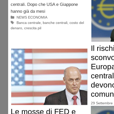
centrali. Dopo che USA e Giappone
hanno già da mesi
Categorie
NEWS ECONOMIA
Tag
Banca centrale
,
banche centrali
,
costo del
denaro
,
crescita pil
Il risc
sconvo
Europa
central
devono
comune
29 Settembre
Le mosse di FED e