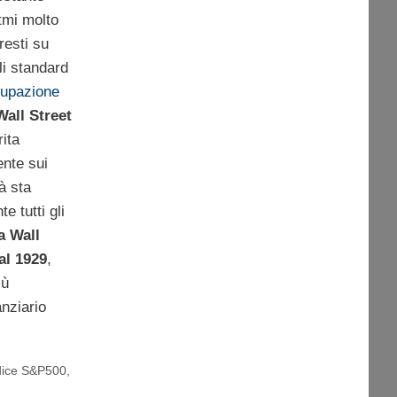
tmi molto
resti su
gli standard
cupazione
Wall Street
rita
ente sui
à sta
e tutti gli
a Wall
al 1929
,
iù
nziario
dice S&P500
,