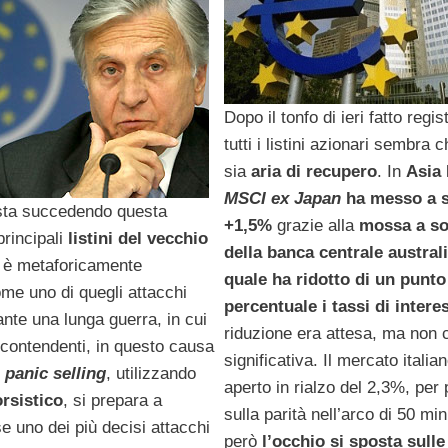
Dopo il tonfo di ieri fatto regis
tutti i listini azionari sembra 
sia
aria di recupero
. In
Asia
l
MSCI ex Japan
ha messo a 
sta succedendo questa
+1,5%
grazie alla
mossa a so
principali
listini del vecchio
della banca centrale austral
, è metaforicamente
quale ha ridotto di un punto
me uno di quegli attacchi
percentuale i tassi di intere
ante una lunga guerra, in cui
riduzione era attesa, ma non 
 contendenti, in questo causa
significativa. Il mercato italia
l
panic selling
, utilizzando
aperto in rialzo del 2,3%, per 
rsistico
, si prepara a
sulla parità nell’arco di 50 min
se uno dei più decisi attacchi
però
l’occhio si sposta sulle