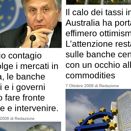
Il calo dei tassi i
Australia ha por
effimero ottimis
L’attenzione rest
sulle banche cent
hio contagio
con un occhio al
lge i mercati in
commodities
, le banche
i e i governi
7 Ottobre 2008
di
Redazione
 fare fronte
 e intervenire.
 2008
di
Redazione