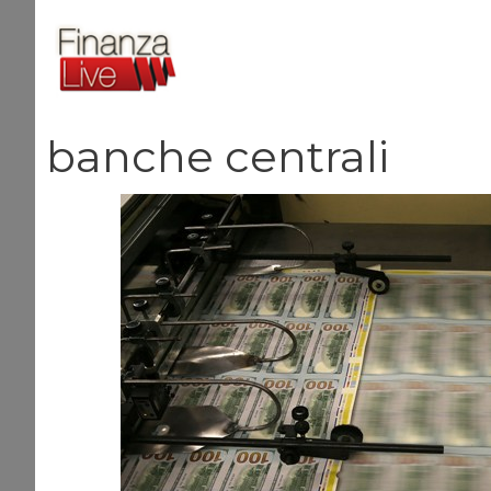
Vai
al
contenuto
banche centrali