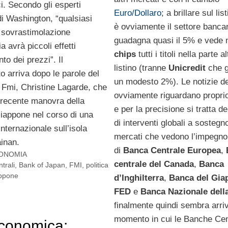
ci. Secondo gli esperti
Euro/Dollaro
; a brillare sul lis
 di Washington, “qualsiasi
è ovviamente il settore banca
sovrastimolazione
guadagna quasi il 5% e vede 
a avrà piccoli effetti
chips
tutti i titoli nella parte a
to dei prezzi”. Il
listino (tranne
Unicredit
che 
 arriva dopo le parole del
un modesto 2%). Le notizie de
l Fmi, Christine Lagarde, che
ovviamente riguardano propri
 recente manovra della
e per la precisione si tratta d
iappone nel corso di una
di interventi globali a sostegn
nternazionale sull’isola
mercati che vedono l’impegno
ainan.
di
Banca Centrale Europea
,
ONOMIA
centrale del Canada
,
Banca
trali
,
Bank of Japan
,
FMI
,
politica
appone
d’Inghilterra
,
Banca del Gia
FED
e
Banca Nazionale dell
finalmente quindi sembra arriv
momento in cui le Banche Cent
economica: