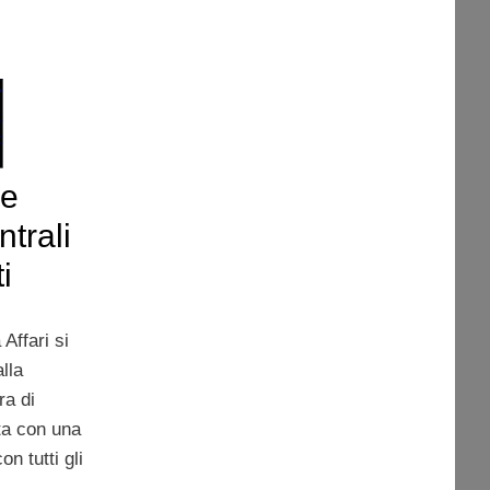
le
trali
i
Affari si
alla
ra di
ta con una
n tutti gli