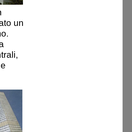
n
tato un
mo.
a
rali,
le