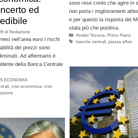
sono rese conto che agire in s
incerto ed
non porta i miglioramenti atte
edibile
e per questo la risposta dei M
stata più che positiva.
09
di
Redazione
Categorie
Analisi Tecnica
,
Primo Piano
mesi nell’area euro i rischi
Tag
banche centrali
,
piazza affari
tabilità dei prezzi sono
iminuiti. Ad affermarlo è
sidente della Banca Centrale
S ECONOMIA
trali
,
crisi economica
,
crisi
lazione