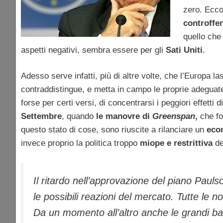
zero. Ecco
controffe
quello che 
aspetti negativi, sembra essere per gli
Sati Uniti
.
Adesso serve infatti, più di altre volte, che l’Europa l
contraddistingue, e metta in campo le proprie adegua
forse per certi versi, di concentrarsi i peggiori effetti d
Settembre
, quando
le manovre di
Greenspan
,
che fo
questo stato di cose, sono riuscite a rilanciare un
econ
invece proprio la politica troppo
miope e restrittiva
de
Il ritardo nell’approvazione del piano Paul
le possibili reazioni del mercato. Tutte le n
Da un momento all’altro anche le grandi b