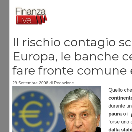
Vai
al
contenuto
Il rischio contagio s
Europa, le banche ce
fare fronte comune e
29 Settembre 2008
di
Redazione
Quello che
continent
durante un
paura
o il
forse uno d
dalla stab