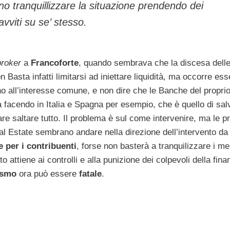
o tranquillizzare la situazione prendendo dei
vviti su se’ stesso.
broker
a
Francoforte
, quando sembrava che la discesa dell
n Basta infatti limitarsi ad iniettare liquidità, ma occorre ess
no all’interesse comune, e non dire che le Banche del propri
 facendo in Italia e Spagna per esempio, che è quello di sal
are saltare tutto. Il problema è sul come intervenire, ma le p
al Estate sembrano andare nella direzione dell’intervento da
e per i contribuenti
, forse non basterà a tranquilizzare i me
 attiene ai controlli e alla punizione dei colpevoli della fina
ismo
ora può essere
fatale
.