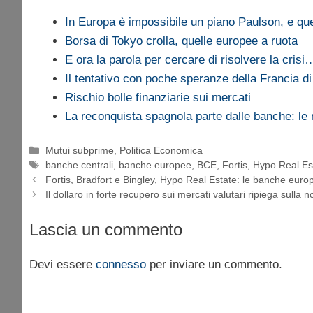
In Europa è impossibile un piano Paulson, e q
Borsa di Tokyo crolla, quelle europee a ruota
E ora la parola per cercare di risolvere la crisi
Il tentativo con poche speranze della Francia d
Rischio bolle finanziarie sui mercati
La reconquista spagnola parte dalle banche: l
Categorie
Mutui subprime
,
Politica Economica
Tag
banche centrali
,
banche europee
,
BCE
,
Fortis
,
Hypo Real Es
Fortis, Bradfort e Bingley, Hypo Real Estate: le banche euro
Il dollaro in forte recupero sui mercati valutari ripiega sulla 
Lascia un commento
Devi essere
connesso
per inviare un commento.