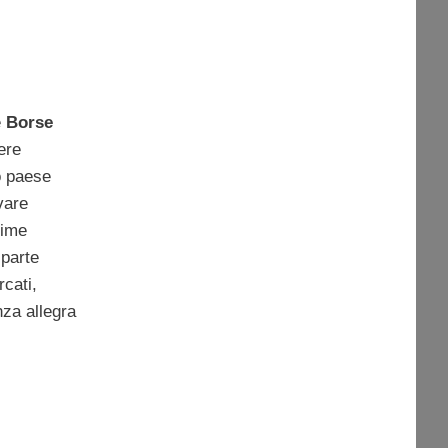
e
Borse
ere
o paese
vare
rime
 parte
rcati,
nza allegra