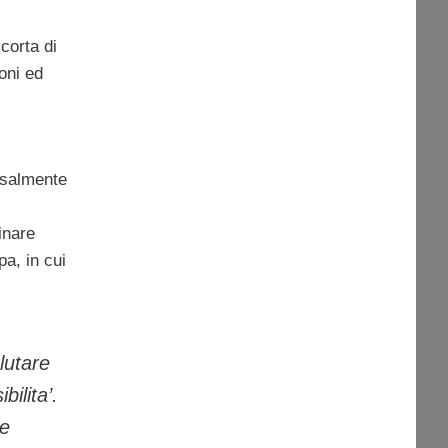
scorta di
oni ed
ssalmente
inare
pa, in cui
lutare
ilita’.
se