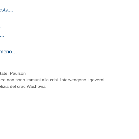
uesta…
…
i…
e meno…
tate
,
Paulson
pee non sono immuni alla crisi. Intervengono i governi
notizia del crac Wachovia