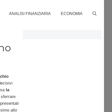
ANALISI FINANZIARIA
ECONOMIA
ono
cchio
ecisivi
usa
la
 sferrare
ppresentati
ssimo allo