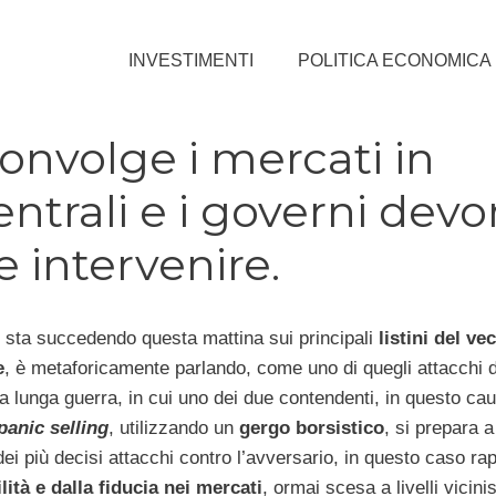
INVESTIMENTI
POLITICA ECONOMICA
convolge i mercati in
ntrali e i governi dev
 intervenire.
 sta succedendo questa mattina sui principali
listini del ve
e
, è metaforicamente parlando, come uno di quegli attacchi d
a lunga guerra, in cui uno dei due contendenti, in questo ca
panic selling
, utilizzando un
gergo borsistico
, si prepara a
ei più decisi attacchi contro l’avversario, in questo caso ra
ilità e dalla fiducia nei mercati
, ormai scesa a livelli vicini