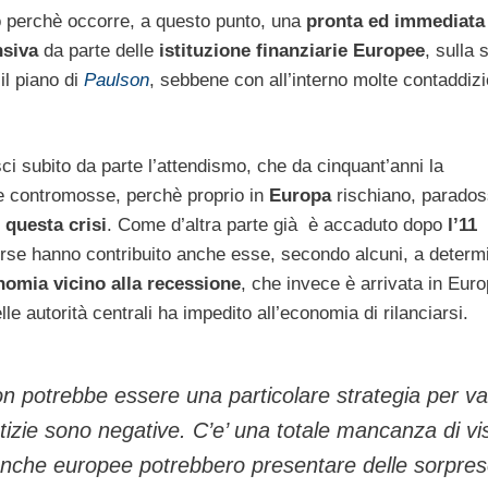
 perchè occorre, a questo punto, una
pronta ed immediata
nsiva
da parte delle
istituzione finanziarie Europee
, sulla 
il piano di
Paulson
, sebbene con all’interno molte contaddizi
asci subito da parte l’attendismo, che da cinquant’anni la
te contromosse, perchè proprio in
Europa
rischiano, parado
i
questa crisi
. Come d’altra parte già è accaduto dopo
l’11
rse hanno contribuito anche esse, secondo alcuni, a determ
omia vicino alla recessione
, che invece è arrivata in Euro
lle autorità centrali ha impedito all’economia di rilanciarsi.
son potrebbe essere una particolare strategia per va
otizie sono negative. C’e’ una totale mancanza di visib
anche europee potrebbero presentare delle sorpre