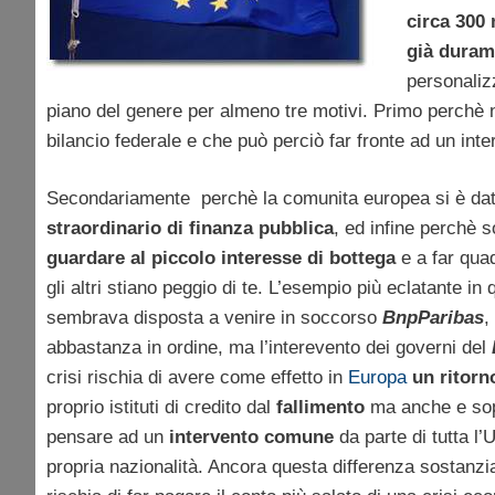
circa 300 
già duram
personalizz
piano del genere per almeno tre motivi. Primo perchè 
bilancio federale e che può perciò far fronte ad un inter
Secondariamente perchè la comunita europea si è data 
straordinario di finanza pubblica
, ed infine perchè 
guardare al piccolo interesse di bottega
e a far quad
gli altri stiano peggio di te. L’esempio più eclatante in
sembrava disposta a venire in soccorso
BnpParibas
,
abbastanza in ordine, ma l’interevento dei governi del
crisi rischia di avere come effetto in
Europa
un ritorn
proprio istituti di credito dal
fallimento
ma anche e sopr
pensare ad un
intervento comune
da parte di tutta l’U
propria nazionalità. Ancora questa differenza sostanz