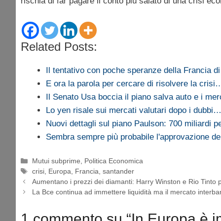
rischia di far pagare il conto più salato di una crisi e
Related Posts:
Il tentativo con poche speranze della Francia d
E ora la parola per cercare di risolvere la crisi
Il Senato Usa boccia il piano salva auto e i me
Lo yen risale sui mercati valutari dopo i dubbi
Nuovi dettagli sul piano Paulson: 700 miliardi 
Sembra sempre più probabile l'approvazione d
Categorie
Mutui subprime
,
Politica Economica
Tag
crisi
,
Europa
,
Francia
,
santander
Aumentano i prezzi dei diamanti: Harry Winston e Rio Tinto po
La Bce continua ad immettere liquidità ma il mercato interb
1 commento su “In Europa è i