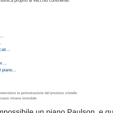
conomica proprio al vecchio continente.
i…
…
rcati…
…
per…
el piano…
tenziano la perlustrazione del prezioso cristallo
ancario rimane immobile
mpossibile un piano Paulson, e q