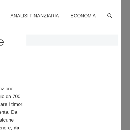
ANALISI FINANZIARIA
ECONOMIA
e
azione
gio da 700
re i timori
enta. Da
alcune
genere,
da