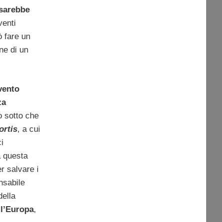
sarebbe
venti
ò fare un
ne di un
vento
za
o sotto che
ortis
, a cui
i
 questa
er salvare i
nsabile
della
ll’Europa
,