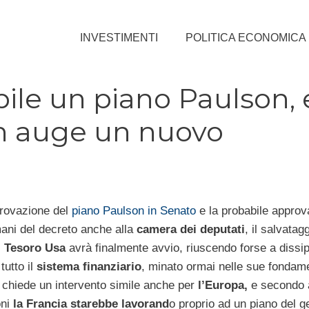
INVESTIMENTI
POLITICA ECONOMICA
ile un piano Paulson, 
 in auge un nuovo
rovazione del
piano Paulson in Senato
e la probabile approv
ani del decreto anche alla
camera dei deputati
, il salvatag
l
Tesoro Usa
avrà finalmente avvio, riuscendo forse a dissipa
 tutto il
sistema finanziario
, minato ormai nelle sue fondam
si chiede un intervento simile anche per
l’Europa,
e secondo 
oni
la Francia starebbe lavorand
o proprio ad un piano del 