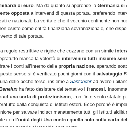
miliardi di euro
. Ma da quanto si apprende la
Germania si 
ente opposta
a interventi di questa porata, preferendo inter
ati e nazionali. La verità è che il vecchio continente non pu
non esiste come entità finanziaria sovranazionale, che dispo
vento di tale portata.
regole restrittive e rigide che cozzano con un simile
inter
sopratutto manca la volontà di
intervenire tutti insieme sen
rare i conti all’interno della
propria nazione
, sperando sott
 questo senso si è verificato pochi giorni con il
salvataggio
F
 una delle poche forse, insieme a
Santander
ad avere i bilanc
Benelux
ha fatto desistere dal tentativo i
francesi.
Insomma
o ad una sorta di protezionismo
, con l’intervento statale p
atutto dalla conquista di istituti esteri. Ecco perchè è impe
nione per salvare indiscrimanatemente tutti gli istituti aldilà 
iale con
l’unità degli Usa contro quella solo sulla carta de