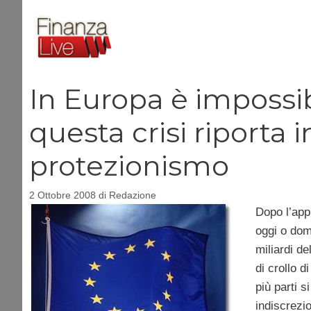
Vai
al
contenuto
In Europa è impossib
questa crisi riporta
protezionismo
2 Ottobre 2008
di
Redazione
Dopo l’app
oggi o dom
miliardi de
di crollo di
più parti 
indiscrezi