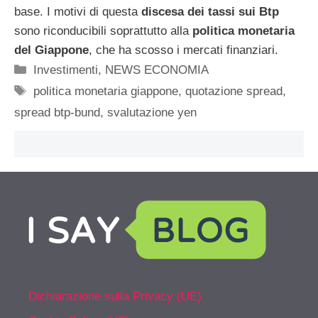
base. I motivi di questa
discesa dei tassi sui Btp
sono riconducibili soprattutto alla
politica monetaria
del Giappone
, che ha scosso i mercati finanziari.
Categorie
Investimenti
,
NEWS ECONOMIA
Tag
politica monetaria giappone
,
quotazione spread
,
spread btp-bund
,
svalutazione yen
Dichiarazione sulla Privacy (UE)