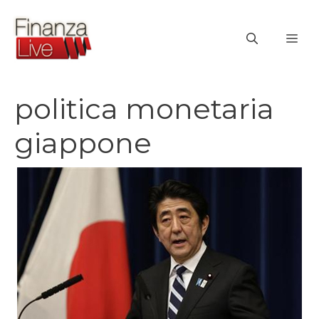
Vai
al
ME
contenuto
politica monetaria
giappone