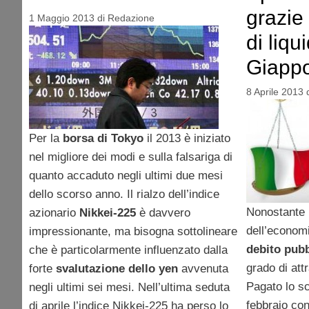
grazie
1 Maggio 2013
di
Redazione
di liqu
Giapp
8 Aprile 2013
Per la
borsa di Tokyo
il 2013 è iniziato
nel migliore dei modi e sulla falsariga di
quanto accaduto negli ultimi due mesi
dello scorso anno. Il rialzo dell’indice
Nonostante 
azionario
Nikkei-225
è davvero
dell’economi
impressionante, ma bisogna sottolineare
debito pubb
che è particolarmente influenzato dalla
grado di attr
forte
svalutazione dello yen
avvenuta
Pagato lo sc
negli ultimi sei mesi. Nell’ultima seduta
febbraio con
di aprile l’indice Nikkei-225 ha perso lo