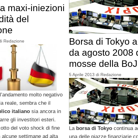
 a maxi-iniezioni
idità del
one
Borsa di Tokyo a
di
Redazione
da agosto 2008
mosse della BoJ
5 Aprile 2013
di
Redazione
l’andamento molto negativo
a reale, sembra che il
lico italiano
sia ancora in
arre gli investitori esteri.
otto del voto shock di fine
La
borsa di Tokyo
continua a
 alcune settimane ad alta
una delle piazze finanziarie co