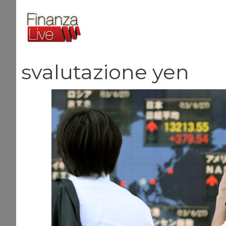
Vai
al
contenuto
svalutazione yen