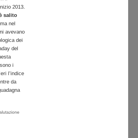
inizio 2013.
è salito
 ma nel
oni avevano
logica dei
raday del
uesta
sono i
eri l’indice
ntre da
 guadagna
alutazione