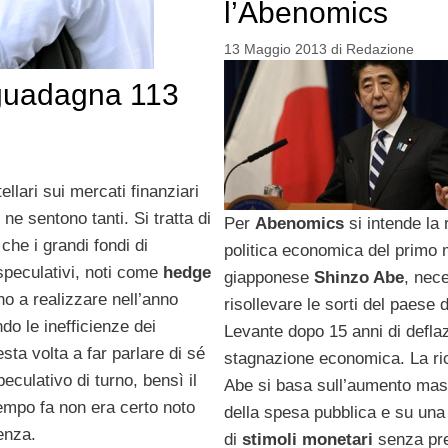
l’Abenomics
13 Maggio 2013
di
Redazione
guadagna 113
ellari sui mercati finanziari
ne sentono tanti. Si tratta di
Per
Abenomics
si intende la r
i che i grandi fondi di
politica economica del primo 
speculativi, noti come
hedge
giapponese
Shinzo Abe
, nec
no a realizzare nell’anno
risollevare le sorti del paese 
ndo le inefficienze dei
Levante dopo 15 anni di defla
ta volta a far parlare di sé
stagnazione economica. La ric
eculativo di turno, bensì il
Abe si basa sull’aumento mas
empo fa non era certo noto
della spesa pubblica e su un
enza.
di
stimoli monetari
senza pr