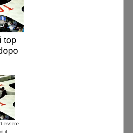
i top
 dopo
d essere
n il