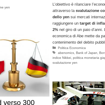
L’obiettivo è rilanciare l’econ
one yen
attraverso la
svalutazione co
dello yen
sui mercati internaz
raggiungere un
target di infl
2%
nel giro di un paio d’anni. 
economica di Abe mette da par
contenimento del debito pubbl
Categorie
Politica Economica
Tag
abenomics
,
Bank of Japan
,
Bor
indice Nikkei
,
politica monetaria gi
svalutazione yen
 verso 300