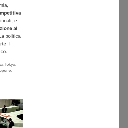
omia,
mpetitiva
ionali, e
azione al
La politica
te il
ico.
sa Tokyo
,
appone
,