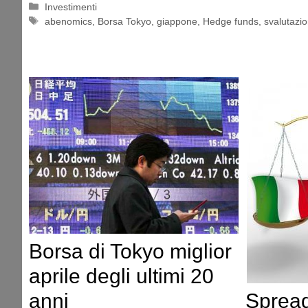
Categorie
Investimenti
Tag
abenomics
,
Borsa Tokyo
,
giappone
,
Hedge funds
,
svalutazi
Borsa di Tokyo miglior
aprile degli ultimi 20
Spread
anni