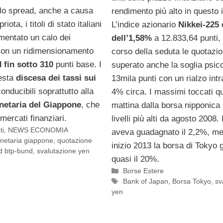
llo spread, anche a causa
rendimento più alto in questo 
priota, i titoli di stato italiani
L’indice azionario
Nikkei-225 
mentato un calo dei
dell’1,58%
a 12.833,64 punti,
con un ridimensionamento
corso della seduta le quotazi
 fin sotto 310
punti base. I
superato anche la soglia psico
uesta
discesa dei tassi sui
13mila punti con un rialzo int
onducibili soprattutto alla
4% circa. I massimi toccati q
netaria del Giappone
, che
mattina dalla borsa nipponica 
mercati finanziari.
livelli più alti da agosto 2008. I
ti
,
NEWS ECONOMIA
aveva guadagnato il 2,2%, me
onetaria giappone
,
quotazione
inizio 2013 la borsa di Tokyo
d btp-bund
,
svalutazione yen
quasi il 20%.
Categorie
Borse Estere
Tag
Bank of Japan
,
Borsa Tokyo
,
sv
yen