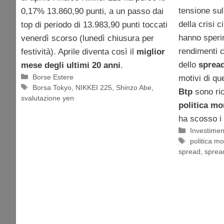
tensione su
0,17% 13.860,90 punti, a un passo dai
della crisi ci
top di periodo di 13.983,90 punti toccati
hanno speri
venerdì scorso (lunedì chiusura per
rendimenti 
festività). Aprile diventa così il
miglior
dello
spread
mese degli ultimi 20 anni
.
Categorie
Borse Estere
motivi di q
Tag
Borsa Tokyo
,
NIKKEI 225
,
Shinzo Abe
,
Btp
sono ric
svalutazione yen
politica mo
ha scosso i 
Categorie
Investimen
Tag
politica m
spread
,
sprea