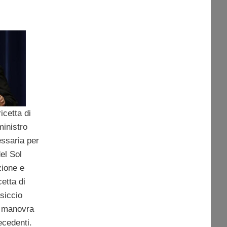
icetta di
ministro
essaria per
del Sol
zione e
etta di
siccio
a manovra
ecedenti.