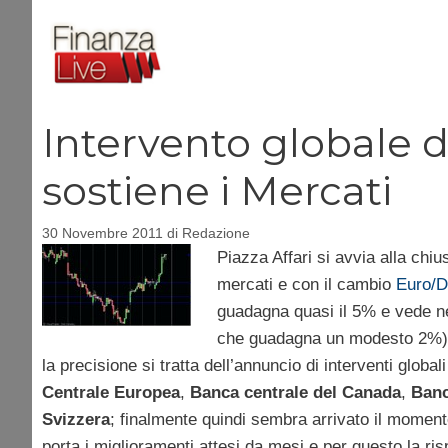
Vai
al
contenuto
Intervento globale d
sostiene i Mercati
30 Novembre 2011
di
Redazione
Piazza Affari si avvia alla chiu
mercati e con il cambio
Euro/D
guadagna quasi il 5% e vede n
che guadagna un modesto 2%). 
la precisione si tratta dell’annuncio di interventi glo
Centrale Europea
,
Banca centrale del Canada
,
Banc
Svizzera
; finalmente quindi sembra arrivato il momento
porta i miglioramenti attesi da mesi e per questo la ris