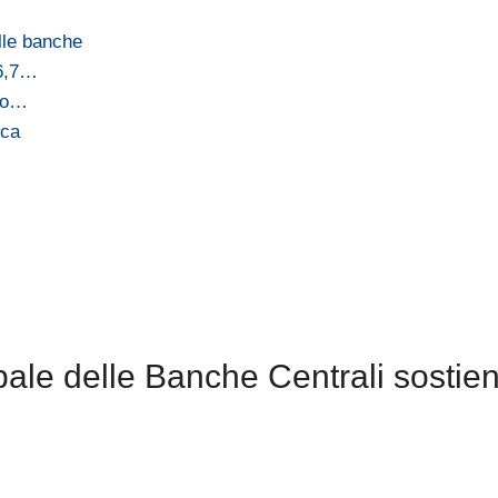
lle banche
 6,7…
nto…
ica
ale delle Banche Centrali sostien