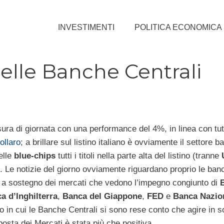
INVESTIMENTI
POLITICA ECONOMICA
elle Banche Centrali
sura di giornata con una performance del 4%, in linea con tutti 
ollaro
; a brillare sul listino italiano è ovviamente il settore 
elle
blue-chips
tutti i titoli nella parte alta del listino (tranne
Le notizie del giorno ovviamente riguardano proprio le ban
bali a sostegno dei mercati che vedono l’impegno congiunto di
a d’Inghilterra
,
Banca del Giappone
,
FED
e
Banca Nazion
 in cui le Banche Centrali si sono rese conto che agire in so
posta dei Mercati è stata più che positiva.