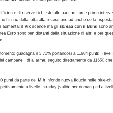
ficiente di riserve richieste alle banche come primo interve
he l’inizio della lotta alla recessione ed anche se la risposta
e aumenta; il
Vix
scende ma gli
spread
con il Bund
sono an
rea Euro sono ben distanti dalla situazione di altri e per ques
e.
momento guadagna il 3.71% portandosi a 11984 punti; il livell
dei campanelli di allarme, seguito direttamente da 11650 che 
00 punti da parte del
Mib
infonde nuova fiducia nelle blue-ch
ettivamente a livello intraday (valido per domani) ed a livell