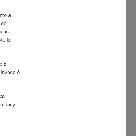
nto a
 del
cora
to le
o di
invece è il
ips
o daily.