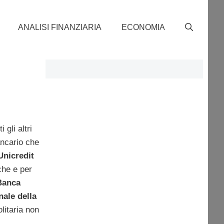
ANALISI FINANZIARIA
ECONOMIA
gli altri
bancario che
Unicredit
che e per
Banca
ale della
litaria non