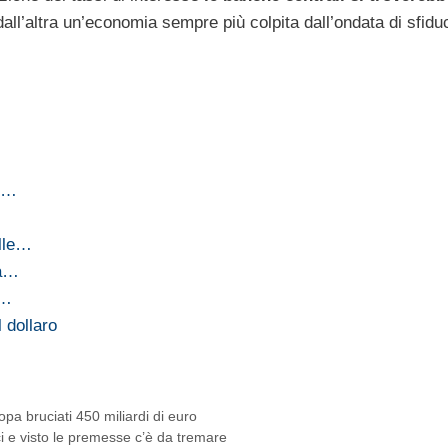
dall’altra un’economia sempre più colpita dall’ondata di sfidu
li…
elle…
za…
o…
l dollaro
opa bruciati 450 miliardi di euro
ici e visto le premesse c’è da tremare