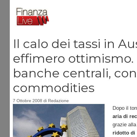
Vai
al
contenuto
Il calo dei tassi in A
effimero ottimismo. 
banche centrali, con
commodities
7 Ottobre 2008
di
Redazione
Dopo il ton
aria di re
grazie all
ridotto di