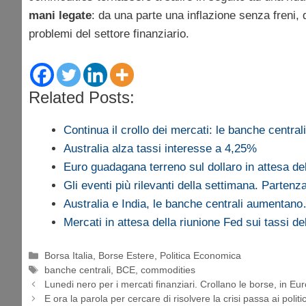
mani legate
: da una parte una inflazione senza freni, 
problemi del settore finanziario.
Related Posts:
Continua il crollo dei mercati: le banche centra
Australia alza tassi interesse a 4,25%
Euro guadagana terreno sul dollaro in attesa d
Gli eventi più rilevanti della settimana. Parten
Australia e India, le banche centrali aumentan
Mercati in attesa della riunione Fed sui tassi de
Categorie
Borsa Italia
,
Borse Estere
,
Politica Economica
Tag
banche centrali
,
BCE
,
commodities
Lunedi nero per i mercati finanziari. Crollano le borse, in Eur
E ora la parola per cercare di risolvere la crisi passa ai polit