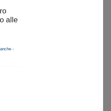
ero
o alle
banche -