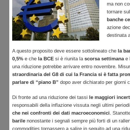
ma non così
tornare sul
banche ce
azione dec
destinata 
A questo proposito deve essere sottolineato che
la ba
0,5%
e che
la BCE
si è riunita la
scorsa settimana
e 
una riduzione potrebbe arrivare entro novembre. Misur
straordinaria del G8 di cui la Francia si è fatta pro
parlare di “piano B”
dopo aver dichiarato per giorni ch
Di fronte ad una riduzione dei tassi
le maggiori incer
responsabili della inflazione vissuta negli ultimi perio
che nei confronti dei dati macroeconomici
. Stanott
barile
nonostante i segnali sempre più forti di un rall
commodities
tornassero a salire in seguito ad una ridu