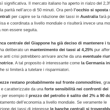
 significativa. Il mercato italiano ha aperto in rialzo del 2,3
la parità nell’arco di 50 minuti. Ora però
l’occhio si sposta 
ntrali
per capire se la riduzione dei tassi in
Australia
farà p
isa e coordinata a livello mondiale o risulterà invece una m
a non essere seguita.
nca centrale del Giappone ha già deciso di mantenere i ta
ha deliberato un
mantenimento dei tassi al 4,25%
pur affe
e anti crisi potrebbero arrivare anche da una
eventuale riu
motrice
. A tal proposito è interessante come
la Germania ini
e si limiterà a tutelare i risparmiatori.
tezze restano probabilmente sul fronte
commodities
, gra
di e caratterizzate da una
forte sensibilità nei confronti dei
e per esempio il
prezzo del petrolio è salito del 2% a 90 dol
entamento dell’economia a livello mondiale. Se veramente le
zione dei tassi di interesse
le banche centrali si troverebb