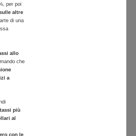
%, per poi
sulle altre
arte di una
ossa
ssi allo
rmando che
nione
zi a
ndi
 tassi più
lari al
ero con le