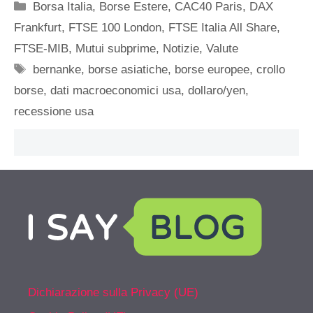
Categorie
Borsa Italia
,
Borse Estere
,
CAC40 Paris
,
DAX
Frankfurt
,
FTSE 100 London
,
FTSE Italia All Share
,
FTSE-MIB
,
Mutui subprime
,
Notizie
,
Valute
Tag
bernanke
,
borse asiatiche
,
borse europee
,
crollo
borse
,
dati macroeconomici usa
,
dollaro/yen
,
recessione usa
Dichiarazione sulla Privacy (UE)