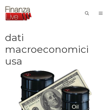
Vai
al
ME
contenuto
dati
macroeconomici
usa