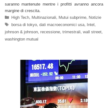
saranno mantenute mentre i profitti avranno ancora
margine di crescita.
Categorie
High Tech
,
Multinazionali
,
Mutui subprime
,
Notizie
Tag
borsa di tokyo
,
dati macroeconomici usa
,
Intel
,
johnson & johnson
,
recessione
,
trimestrali
,
wall street
,
washington mutual