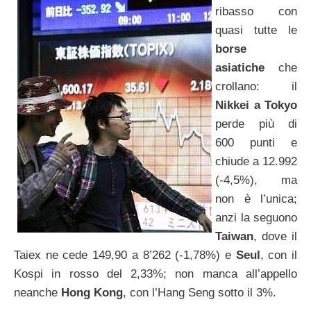
ribasso con
quasi tutte le
borse
asiatiche
che
crollano: il
Nikkei a Tokyo
perde più di
600 punti e
chiude a 12.992
(-4,5%), ma
non è l’unica;
anzi la seguono
Taiwan
, dove il
Taiex ne cede 149,90 a 8’262 (-1,78%) e
Seul
, con il
Kospi in rosso del 2,33%; non manca all’appello
neanche
Hong Kong
, con l’Hang Seng sotto il 3%.