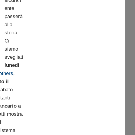
sicuram
ente
passerà
alla
storia.
Ci
siamo
svegliati
lunedì
others
,
o il
sabato
tanti
ancario a
atti mostra
i
 sistema