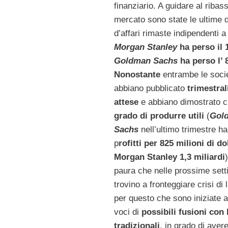
finanziario. A guidare al ribass
mercato sono state le ultime
d’affari rimaste indipendenti a
Morgan Stanley
ha perso il
Goldman Sachs
ha perso l’
Nonostante
entrambe le soci
abbiano pubblicato
trimestral
attese
e abbiano dimostrato 
grado di produrre utili
(
Gol
Sachs
nell’ultimo trimestre h
p
rofitti per 825 milioni di dol
Morgan Stanley 1,3 miliardi
paura che nelle prossime sett
trovino a fronteggiare crisi di l
per questo che sono iniziate a
voci di
possibili fusioni con
tradizionali
, in grado di avere