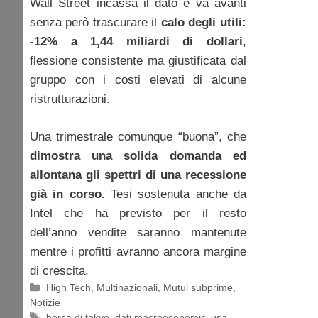
Wall Street incassa il dato e va avanti
senza però trascurare il
calo degli utili:
-12% a 1,44 miliardi di dollari
,
flessione consistente ma giustificata dal
gruppo con i costi elevati di alcune
ristrutturazioni.
Una trimestrale comunque “buona”, che
dimostra una solida domanda ed
allontana gli spettri di una recessione
già in corso.
Tesi sostenuta anche da
Intel che ha previsto per il resto
dell’anno vendite saranno mantenute
mentre i profitti avranno ancora margine
di crescita.
Categorie
High Tech
,
Multinazionali
,
Mutui subprime
,
Notizie
Tag
borsa di tokyo
,
dati macroeconomici usa
,