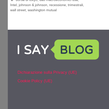
Intel
,
johnson & johnson
,
recessione
,
trimestrali
,
wall street
,
washington mutual
Dichiarazione sulla Privacy (UE)
Cookie Policy (UE)