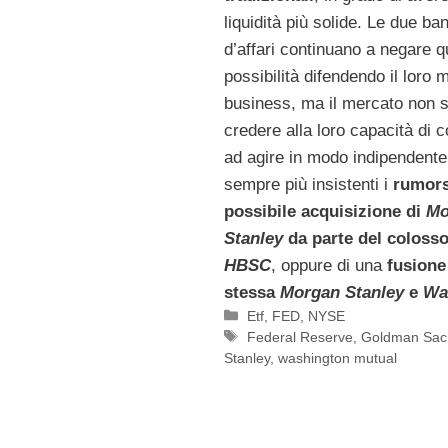
liquidità più solide. Le due ba
d’affari continuano a negare 
possibilità difendendo il loro 
business, ma il mercato non 
credere alla loro capacità di 
ad agire in modo indipendente
sempre più insistenti i
rumors
possibile acquisizione di
Mo
Stanley
da parte del colosso
HBSC
, oppure di una
fusione 
stessa
Morgan Stanley
e
Wa
Categorie
Etf
,
FED
,
NYSE
Tag
Federal Reserve
,
Goldman Sac
Stanley
,
washington mutual