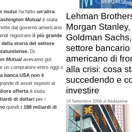
ei mutui
ha fatto
un’altra
Lehman Brother
ashington Mutual
è stata
Morgan Stanley,
notte dal governo americano
Goldman Sachs, 
indi registrare
il più grande
 della storia del settore
settore bancario
statunitense
. Di
americano di fro
on Mutual
avevamo già
alla crisi: cosa s
re un compratore entro oggi o
lla banca USA non è
succedendo e c
 grande di asset esposti al
investire
liore offerta
è stata
iardi di dollari
per i
18 Settembre 2008
di
Redazione
no
quindi
i 188 miliardi di