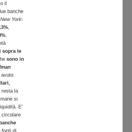
o il
 due banche
New York
:
 13%
,
 8%
.
età
i sopra le
che
sono in
dman
a avuto
lari,
) resta la
imane si
iquidità. E’
 circolare
 banche
 fonti di