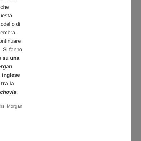
nche
questa
modello di
sembra
continuare
. Si fanno
 su una
rgan
 inglese
tra la
chovia
.
hs
,
Morgan