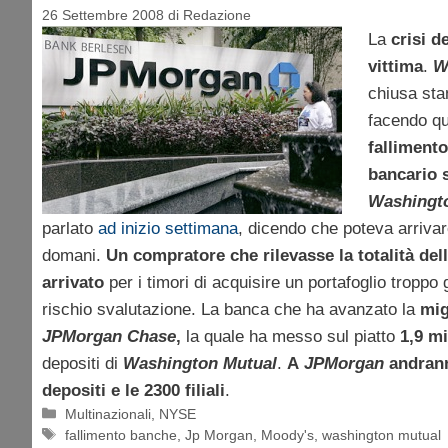
26 Settembre 2008
di
Redazione
La
crisi d
vittima
.
W
chiusa sta
facendo qu
fallimento
bancario 
Washingt
parlato
ad inizio settimana
, dicendo che poteva arriva
domani.
Un compratore che rilevasse la totalità de
arrivato
per i timori di acquisire un portafoglio troppo
rischio svalutazione. La banca che ha avanzato la
mig
JPMorgan Chase
,
la quale ha messo sul piatto
1,9 mil
depositi di
Washington Mutual
.
A
JPMorgan
andran
depositi e le 2300 filiali
.
Categorie
Multinazionali
,
NYSE
Tag
fallimento banche
,
Jp Morgan
,
Moody's
,
washington mutual