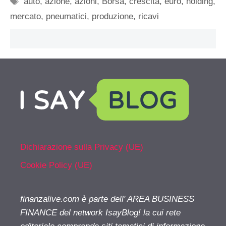
auto
,
azione
,
azioni
,
Borsa
,
crescita
,
euro
,
holding
,
mercato
,
pneumatici
,
produzione
,
ricavi
Dichiarazione sulla Privacy (UE)
Cookie Policy (UE)
finanzalive.com è parte dell' AREA BUSINESS
FINANCE del network IsayBlog! la cui rete