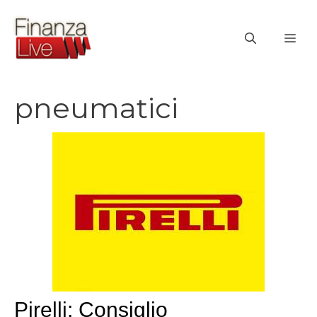
Vai
al
ME
contenuto
pneumatici
Pirelli: Consiglio