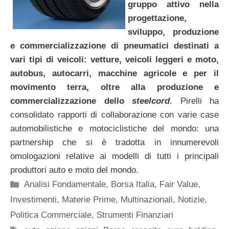
gruppo attivo nella
progettazione,
sviluppo, produzione
e commercializzazione di pneumatici destinati a
vari tipi di veicoli: vetture, veicoli leggeri e moto,
autobus, autocarri, macchine agricole e per il
movimento terra, oltre alla produzione e
commercializzazione dello
steelcord
. Pirelli ha
consolidato rapporti di collaborazione con varie case
automobilistiche e motociclistiche del mondo: una
partnership che si è tradotta in innumerevoli
omologazioni relative ai modelli di tutti i principali
produttori auto e moto del mondo.
Categorie
Analisi Fondamentale
,
Borsa Italia
,
Fair Value
,
Investimenti
,
Materie Prime
,
Multinazionali
,
Notizie
,
Politica Commerciale
,
Strumenti Finanziari
Tag