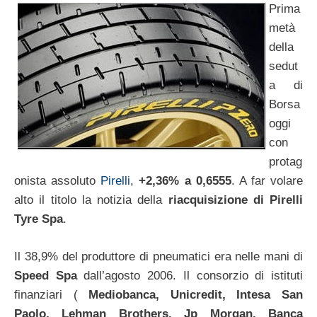
Prima
metà
della
sedut
a di
Borsa
oggi
con
protag
onista assoluto
Pirelli
,
+2,36% a 0,6555
. A far volare
alto il titolo la notizia della
riacquisizione di Pirelli
Tyre Spa
.
Il 38,9% del produttore di pneumatici era nelle mani di
Speed Spa
dall’agosto 2006. Il consorzio di istituti
finanziari (
Mediobanca, Unicredit, Intesa San
Paolo, Lehman Brothers, Jp Morgan, Banca