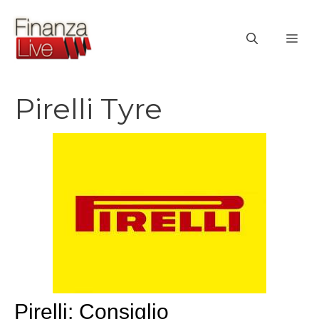
Vai
al
ME
contenuto
Pirelli Tyre
Pirelli: Consiglio