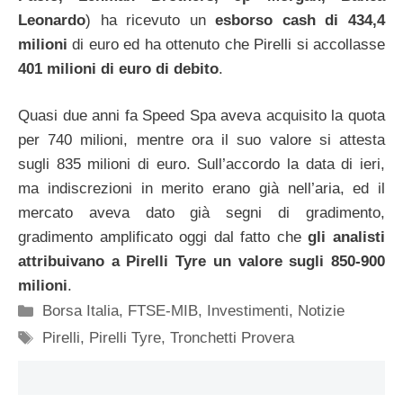
Leonardo
) ha ricevuto un
esborso cash di 434,4
milioni
di euro ed ha ottenuto che Pirelli si accollasse
401 milioni di euro di debito
.
Quasi due anni fa Speed Spa aveva acquisito la quota
per 740 milioni, mentre ora il suo valore si attesta
sugli 835 milioni di euro. Sull’accordo la data di ieri,
ma indiscrezioni in merito erano già nell’aria, ed il
mercato aveva dato già segni di gradimento,
gradimento amplificato oggi dal fatto che
gli analisti
attribuivano a Pirelli Tyre un valore sugli 850-900
milioni
.
Categorie
Borsa Italia
,
FTSE-MIB
,
Investimenti
,
Notizie
Tag
Pirelli
,
Pirelli Tyre
,
Tronchetti Provera