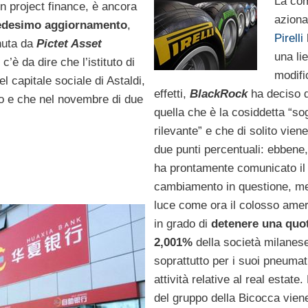
La co
 in project finance, è ancora
aziona
medesimo aggiornamento
,
Pirelli
enuta da
Pictet Asset
una li
’è da dire che l’istituto di
modifi
l capitale sociale di Astaldi,
effetti,
BlackRock
ha deciso d
nto e che nel novembre di due
quella che è la cosiddetta “sog
.
rilevante” e che di solito viene
due punti percentuali: ebbene
ha prontamente comunicato il
cambiamento in questione, me
luce come ora il colosso amer
in grado di
detenere una quot
2,001%
della società milanese
soprattutto per i suoi pneumati
attività relative al real estate
del gruppo della Bicocca vien