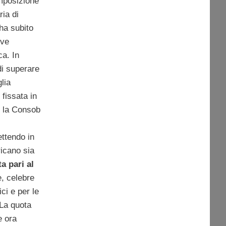
mposizione
ria di
ha subito
eve
ca. In
i superare
lia
 fissata in
, la Consob
ttendo in
icano sia
a pari al
, celebre
ci e per le
. La quota
e ora