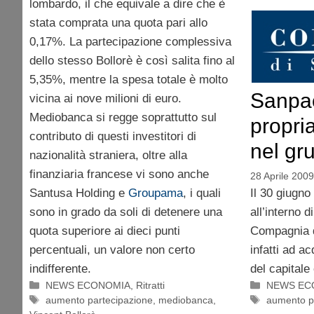
lombardo, il che equivale a dire che è
stata comprata una quota pari allo
0,17%. La partecipazione complessiva
dello stesso Bollorè è così salita fino al
5,35%, mentre la spesa totale è molto
Sanpao
vicina ai nove milioni di euro.
Mediobanca si regge soprattutto sul
propri
contributo di questi investitori di
nel gr
nazionalità straniera, oltre alla
finanziaria francese vi sono anche
28 Aprile 2009
Santusa Holding e
Groupama
, i quali
Il 30 giugno
sono in grado da soli di detenere una
all’interno d
quota superiore ai dieci punti
Compagnia 
percentuali, un valore non certo
infatti ad a
indifferente.
del capitale
Categorie
Categorie
NEWS ECONOMIA
,
Ritratti
NEWS EC
Tag
Tag
aumento partecipazione
,
mediobanca
,
aumento p