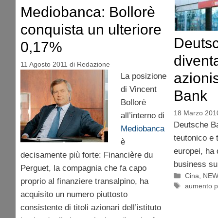
Mediobanca: Bollorè
conquista un ulteriore
Deuts
0,17%
divent
11 Agosto 2011
di
Redazione
azioni
La posizione
di Vincent
Bank
Bollorè
18 Marzo 201
all’interno di
Deutsche Ban
Mediobanca
teutonico e t
è
europei, ha 
decisamente più forte: Financière du
business sull
Perguet, la compagnia che fa capo
Categorie
Cina
,
NEW
proprio al finanziere transalpino, ha
Tag
aumento p
acquisito un numero piuttosto
consistente di titoli azionari dell’istituto