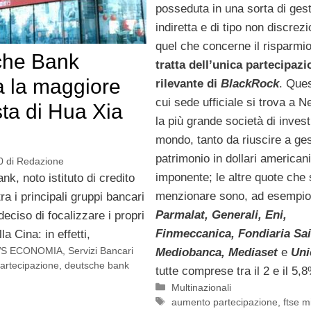
posseduta in una sorta di ges
indiretta e di tipo non discrez
quel che concerne il risparmi
che Bank
tratta dell’unica partecipazi
a la maggiore
rilevante di
BlackRock
. Ques
cui sede ufficiale si trova a N
sta di Hua Xia
la più grande società di inves
mondo, tanto da riuscire a ges
patrimonio in dollari american
0
di
Redazione
imponente; le altre quote che
k, noto istituto di credito
menzionare sono, ad esempio,
ra i principali gruppi bancari
Parmalat, Generali, Eni,
deciso di focalizzare i propri
Finmeccanica, Fondiaria Sai
a Cina: in effetti,
S ECONOMIA
,
Servizi Bancari
Mediobanca, Mediaset
e
Uni
artecipazione
,
deutsche bank
tutte comprese tra il 2 e il 5,
Categorie
Multinazionali
Tag
aumento partecipazione
,
ftse m