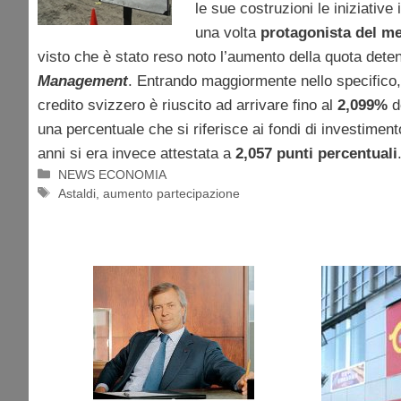
le sue costruzioni le iniziative
una volta
protagonista del 
visto che è stato reso noto l’aumento della quota det
Management
. Entrando maggiormente nello specifico, c
credito svizzero è riuscito ad arrivare fino al
2,099%
de
una percentuale che si riferisce ai fondi di investime
anni si era invece attestata a
2,057 punti percentuali
Categorie
NEWS ECONOMIA
Tag
Astaldi
,
aumento partecipazione