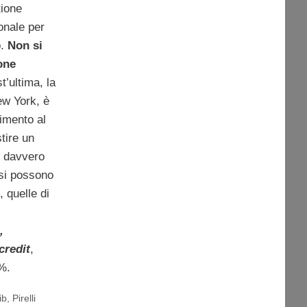
tione
ionale per
o.
Non si
one
t’ultima, la
ew York, è
timento al
tire un
i davvero
 si possono
 quelle di
,
credit
,
8%.
ib
,
Pirelli