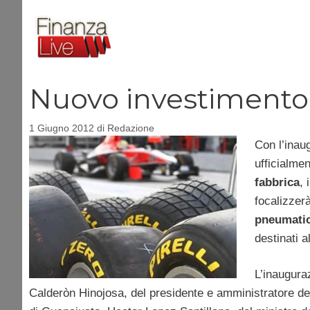
Vai
al
contenuto
Nuovo investimento P
1 Giugno 2012
di
Redazione
Con l’inau
ufficialmen
fabbrica
, 
focalizzer
pneumatic
destinati a
L’inaugura
Calderòn Hinojosa, del presidente e amministratore del