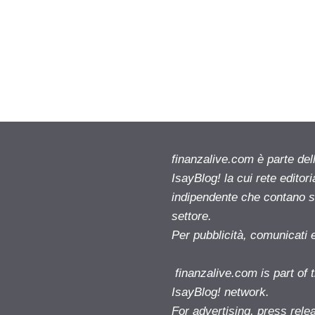
finanzalive.com è parte d
IsayBlog! la cui rete editor
indipendente che contano su
settore.
Per pubblicità, comunicati 
finanzalive.com is part o
IsayBlog! network.
For advertising, press rele