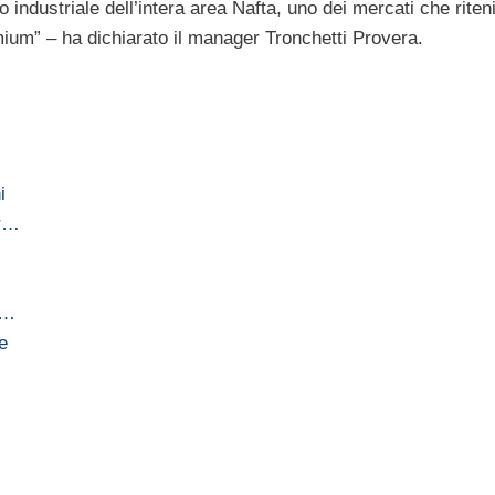
o industriale dell’intera area Nafta, uno dei mercati che rite
mium” – ha dichiarato il manager Tronchetti Provera.
i
er…
i…
e