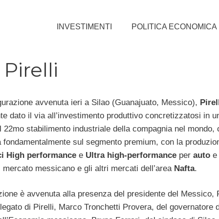
INVESTIMENTI
POLITICA ECONOMICA
irelli
gurazione avvenuta ieri a Silao (Guanajuato, Messico),
Pirel
te dato il via all’investimento produttivo concretizzatosi in 
il 22mo stabilimento industriale della compagnia nel mondo, 
à fondamentalmente sul segmento premium, con la produzion
i High performance
e
Ultra high-performance
per
auto
l mercato messicano e gli altri mercati dell’area
Nafta
.
zione è avvenuta alla presenza del presidente del Messico, 
egato di Pirelli, Marco Tronchetti Provera, del governatore d