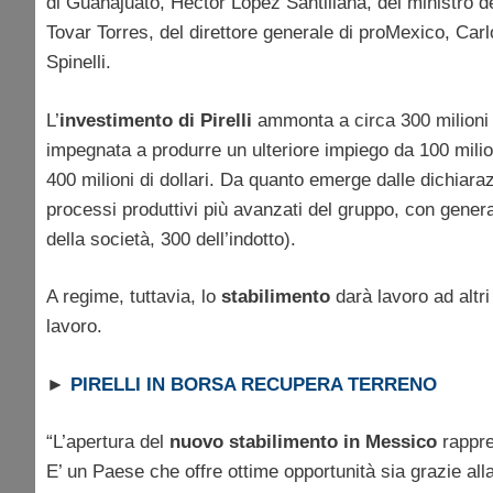
di Guanajuato, Hector Lopez Santillana, del ministro d
Tovar Torres, del direttore generale di proMexico, Car
Spinelli.
L’
investimento di Pirelli
ammonta a circa 300 milioni di
impegnata a produrre un ulteriore impiego da 100 milion
400 milioni di dollari. Da quanto emerge dalle dichiarazi
processi produttivi più avanzati del gruppo, con genera
della società, 300 dell’indotto).
A regime, tuttavia, lo
stabilimento
darà lavoro ad altri
lavoro.
►
PIRELLI IN BORSA RECUPERA TERRENO
“L’apertura del
nuovo stabilimento in Messico
rappre
E’ un Paese che offre ottime opportunità sia grazie all