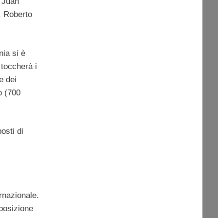
, Juan
, Roberto
nia si è
 toccherà i
e dei
o (700
osti di
rnazionale.
 posizione