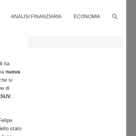
ANALISI FINANZIARIA
ECONOMIA
li
ha
una
nuova
che si
e di
e
SUV
,
Felipe
ello stato