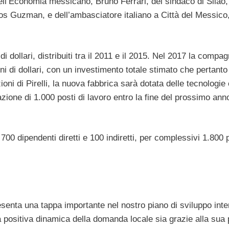
ell’Economia messicano, Bruno Ferrari, del sindaco di Silao
los Guzman, e dell’ambasciatore italiano a Città del Messico
 dollari, distribuiti tra il 2011 e il 2015. Nel 2017 la compag
i di dollari, con un investimento totale stimato che pertanto
oni di Pirelli, la nuova fabbrica sarà dotata delle tecnologie 
zione di 1.000 posti di lavoro entro la fine del prossimo ann
 700 dipendenti diretti e 100 indiretti, per complessivi 1.800 p
senta una tappa importante nel nostro piano di sviluppo inte
a positiva dinamica della domanda locale sia grazie alla sua