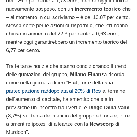
del +25,9 per cento a 1,73 euro, mentre oggi il titolo è
nuovamente sospeso, con un
incremento teorico
che
– al momento in cui scriviamo – è del 13,87 per cento.
stessa sorte per le azioni di risparmio, che ieri hanno
chiuso in aumento del 22,3 per cento a 0,63 euro,
mentre oggi garantirebbero un incremento teorico del
6,77 per cento.
Tra le tante notizie che stanno condizionando il trend
delle quotazioni del gruppo,
Milano Finanza
ricorda
come nella giornata di ieri “
Fiat
, forte della sua
partecipazione raddoppiata al 20% di Rcs
al termine
dell’aumento di capitale, ha smentito che sia in
previsione un incontro tra i vertici e
Diego Della Valle
(8,7%) sul tema del rilancio del gruppo editoriale, oltre
a smentire ipotesi di alleanze con la
Newscorp
di
Murdoch”.