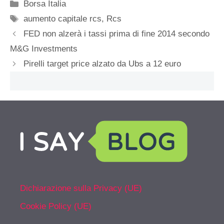
Categorie
Borsa Italia
Tag
aumento capitale rcs
,
Rcs
FED non alzerà i tassi prima di fine 2014 secondo
M&G Investments
Pirelli target price alzato da Ubs a 12 euro
Dichiarazione sulla Privacy (UE)
Cookie Policy (UE)