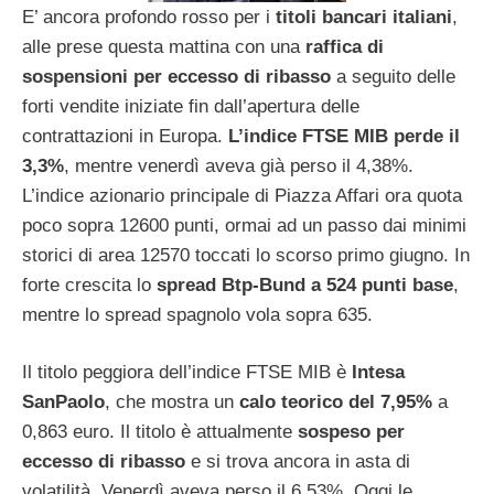
E’ ancora profondo rosso per i
titoli bancari italiani
,
alle prese questa mattina con una
raffica di
sospensioni per eccesso di ribasso
a seguito delle
forti vendite iniziate fin dall’apertura delle
contrattazioni in Europa.
L’indice FTSE MIB perde il
3,3%
, mentre venerdì aveva già perso il 4,38%.
L’indice azionario principale di Piazza Affari ora quota
poco sopra 12600 punti, ormai ad un passo dai minimi
storici di area 12570 toccati lo scorso primo giugno. In
forte crescita lo
spread Btp-Bund a 524 punti base
,
mentre lo spread spagnolo vola sopra 635.
Il titolo peggiora dell’indice FTSE MIB è
Intesa
SanPaolo
, che mostra un
calo teorico del 7,95%
a
0,863 euro. Il titolo è attualmente
sospeso per
eccesso di ribasso
e si trova ancora in asta di
volatilità. Venerdì aveva perso il 6,53%. Oggi le