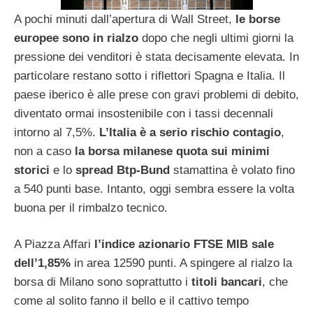
A pochi minuti dall’apertura di Wall Street,
le borse
europee sono in rialzo
dopo che negli ultimi giorni la
pressione dei venditori è stata decisamente elevata. In
particolare restano sotto i riflettori Spagna e Italia. Il
paese iberico è alle prese con gravi problemi di debito,
diventato ormai insostenibile con i tassi decennali
intorno al 7,5%.
L’Italia è a serio rischio contagio
,
non a caso
la borsa milanese quota sui minimi
storici
e lo
spread Btp-Bund
stamattina è volato fino
a 540 punti base. Intanto, oggi sembra essere la volta
buona per il rimbalzo tecnico.
A Piazza Affari
l’indice azionario FTSE MIB sale
dell’1,85%
in area 12590 punti. A spingere al rialzo la
borsa di Milano sono soprattutto i
titoli bancari
, che
come al solito fanno il bello e il cattivo tempo