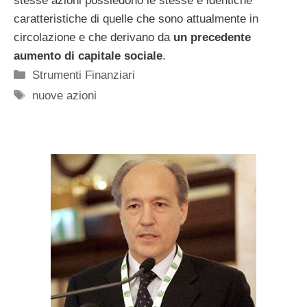
stesse azioni possiedono le stesse e identiche
caratteristiche di quelle che sono attualmente in
circolazione e che derivano da
un precedente
aumento di capitale sociale
.
Categorie
Strumenti Finanziari
Tag
nuove azioni