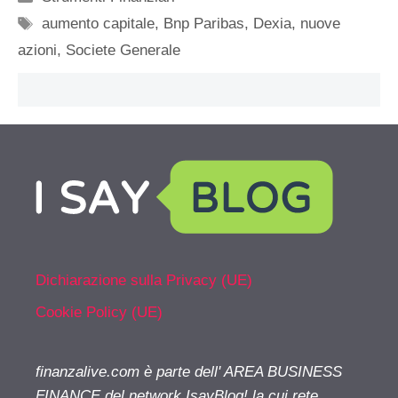
Tag
aumento capitale
,
Bnp Paribas
,
Dexia
,
nuove
azioni
,
Societe Generale
Dichiarazione sulla Privacy (UE)
Cookie Policy (UE)
finanzalive.com è parte dell' AREA BUSINESS
FINANCE del network IsayBlog! la cui rete