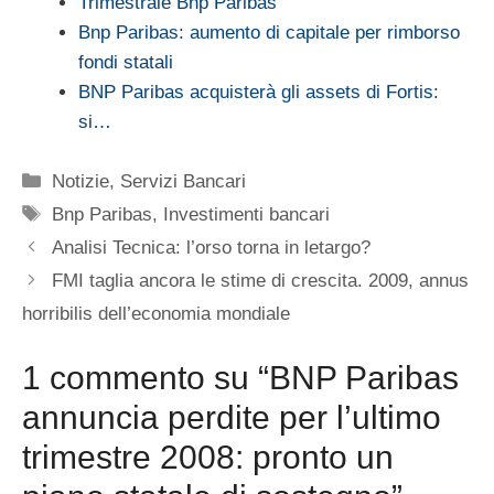
Trimestrale Bnp Paribas
Bnp Paribas: aumento di capitale per rimborso
fondi statali
BNP Paribas acquisterà gli assets di Fortis:
si…
Categorie
Notizie
,
Servizi Bancari
Tag
Bnp Paribas
,
Investimenti bancari
Analisi Tecnica: l’orso torna in letargo?
FMI taglia ancora le stime di crescita. 2009, annus
horribilis dell’economia mondiale
1 commento su “BNP Paribas
annuncia perdite per l’ultimo
trimestre 2008: pronto un