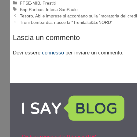
Categorie
FTSE-MIB
,
Prestiti
Tag
Bnp Paribas
,
Intesa SanPaolo
Tesoro, Abi e imprese si accordano sulla “moratoria dei credit
Treni Lombardia: nasce la “Trenitalia&LeNORD”
Lascia un commento
Devi essere
connesso
per inviare un commento.
Dichiarazione sulla Privacy (UE)