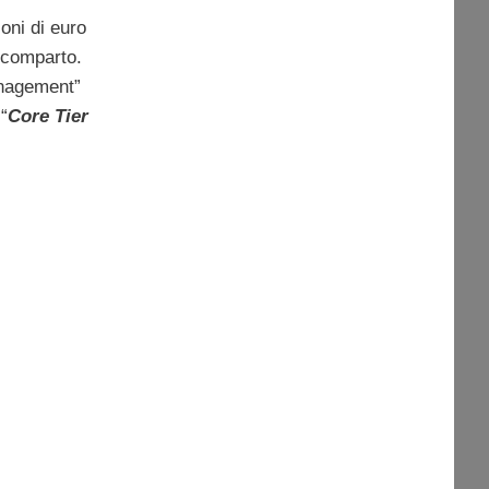
oni di euro
 comparto.
anagement”
 “
Core Tier