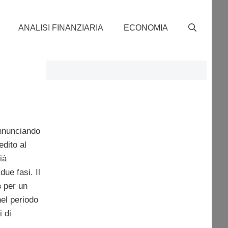
ANALISI FINANZIARIA
ECONOMIA
nunciando
edito al
ià
ue fasi. Il
s
per un
nel periodo
 di