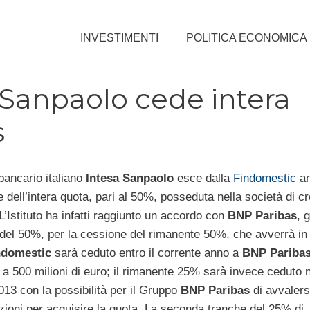
INVESTIMENTI
POLITICA ECONOMICA
 Sanpaolo cede intera
s
bancario italiano
Intesa Sanpaolo
esce dalla
Findomestic
an
 dell’intera quota, pari al 50%, posseduta nella società di cr
’Istituto ha infatti raggiunto un accordo con
BNP Paribas
, g
 del 50%, per la cessione del rimanente 50%, che avverrà in d
ndomestic
sarà ceduto entro il corrente anno a
BNP Pariba
i a 500 milioni di euro; il rimanente 25% sarà invece ceduto 
013 con la possibilità per il Gruppo
BNP Paribas
di avvalersi
zioni per acquisire la quota. La seconda tranche del 25% di