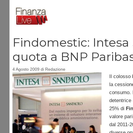
Vai
al
contenuto
Findomestic: Intesa
quota a BNP Pariba
4 Agosto 2009
di
Redazione
Il colosso 
la cessione
consumo. L
detentrice
25% di
Fi
valore par
dal 2011-2
diverse op