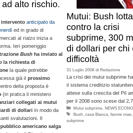
 ad alto rischio.
Mutui: Bush lotta
 intervento
anticipato da
contro la crisi
enerdì
ed in grado di
subprime, 300 mi
mercati al rialzo inizia a
orma. Ieri pomeriggio
di dollari per chi 
trazione
Bush
ha inviato al
difficoltà
la richiesta di
one
la quale potrebbe
31 Luglio 2008
di
Redazione
La crisi dei mutui subprime h
cessa già il
prossimo
il sistema creditizio statuniten
Centro della proposta è
attese sulla crescita del Pil 
no
(in pratica il ministero
per il 2008 sono scese dal 2,7
nziari collegati ai mutui
Categorie
Mutui subprime
,
NEWS ECONO
iardi di dollari
in modo da
Tag
Bush
,
casa Bianca
,
fannie mae
anti svalutazioni. Il
subprime
 pubblico americano salga