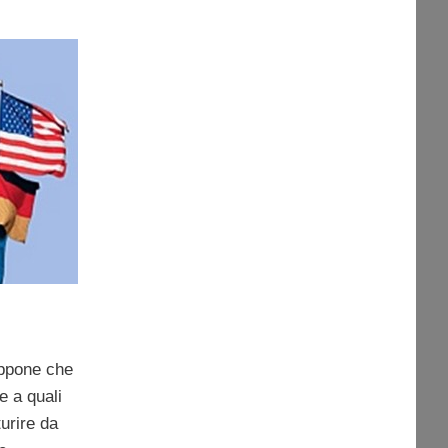
appone che
e a quali
turire da