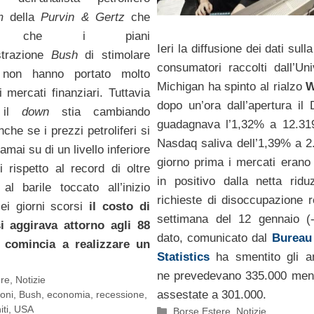
m
della
Purvin & Gertz
che
nge che i piani
Ieri la diffusione dei dati sulla
strazione
Bush
di stimolare
consumatori raccolti dall’Uni
 non hanno portato molto
Michigan ha spinto al rialzo
W
 mercati finanziari. Tuttavia
dopo un’ora dall’apertura i
 il
down
stia cambiando
guadagnava l’1,32% a 12.319
nche se i prezzi petroliferi si
Nasdaq saliva dell’1,39% a 2.
amai su di un livello inferiore
giorno prima i mercati erano s
i rispetto al record di oltre
in positivo dalla netta ridu
 al barile toccato all’inizio
richieste di disoccupazione re
Nei giorni scorsi
il costo di
settimana del 12 gennaio (-
i aggirava attorno agli 88
dato, comunicato dal
Bureau
a comincia a realizzare un
Statistics
ha smentito gli an
ne prevedevano 335.000 ment
ere
,
Notizie
assestate a 301.000.
ioni
,
Bush
,
economia
,
recessione
,
iti
,
USA
Categorie
Borse Estere
,
Notizie