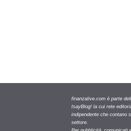
finanzalive.com è parte d
IsayBlog! la cui rete editor
indipendente che contano su
settore.
Per pubblicità, comunicati 