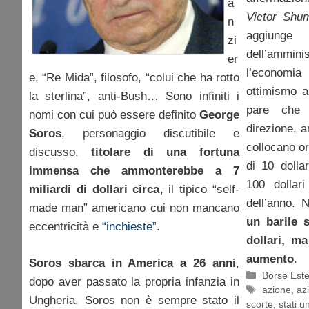
a
Victor Shu
n
aggiu
zi
dell’ammini
er
l’economia
e, “Re Mida”, filosofo, “colui che ha rotto
ottimismo ai
la sterlina”, anti-Bush… Sono infiniti i
pare che
nomi con cui può essere definito
George
direzione, a
Soros
, personaggio discutibile e
collocano or
discusso,
titolare di una fortuna
di 10 dollar
immensa che ammonterebbe a 7
100 dollari
miliardi di dollari circa
, il tipico “self-
dell’anno. 
made man” americano cui non mancano
un barile s
eccentricità e
“inchieste”
.
dollari, m
aumento
.
Soros sbarca in America a 26 anni
,
Categorie
Borse Est
dopo aver passato la propria infanzia in
Tag
azione
,
az
Ungheria. Soros non è sempre stato il
scorte
,
stati un