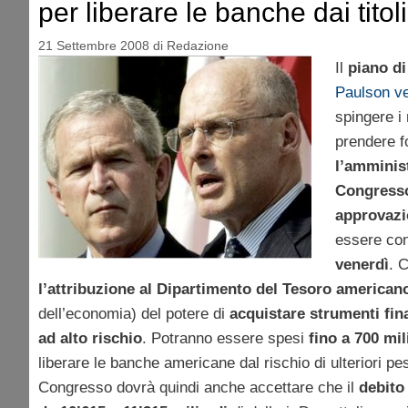
per liberare le banche dai titoli
21 Settembre 2008
di
Redazione
Il
piano di
Paulson v
spingere i 
prendere f
l’amminis
Congresso 
approvazi
essere con
venerdì
. 
l’attribuzione al Dipartimento del Tesoro america
dell’economia) del potere di
acquistare strumenti fina
ad alto rischio
. Potranno essere spesi
fino a 700 mil
liberare le banche americane dal rischio di ulteriori pes
Congresso dovrà quindi anche accettare che il
debito