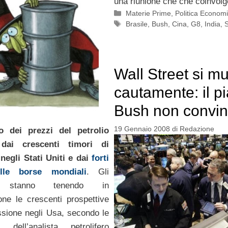
una riunione che che coinvolg
Categorie
Materie Prime
,
Politica Econom
Tag
Brasile
,
Bush
,
Cina
,
G8
,
India
,
Wall Street si m
cautamente: il p
Bush non convi
19 Gennaio 2008
di
Redazione
o dei prezzi del petrolio
 dai crescenti timori di
negli Stati Uniti e dai
forti
elle borse mondiali
. Gli
ori stanno tenendo in
one le crescenti prospettive
ssione negli Usa, secondo le
i dell’analista petrolifero