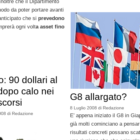
inoltre che il Dipartimento
odo da poter portare avanti
anticipato che si
prevedono
mprerà ogni volt
a asset fino
o: 90 dollari al
 dopo calo nei
G8 allargato?
scorsi
8 Luglio 2008
di
Redazione
008
di
Redazione
E’ appena iniziato il G8 in Gi
già molti cominciano a pensar
risultati concreti possano sca