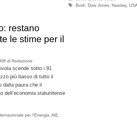
Tag
Bush
,
Dow Jones
,
Nasdaq
,
US
o: restano
te le stime per il
008
di
Redazione
scivola scende sotto i 91
rezzo più basso di tutto il
 dalla paura che il
to dell’economia statunitense
ternazionale per l'Energia
,
AIE
,