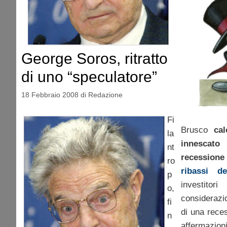
George Soros, ritratto
di uno “speculatore”
18 Febbraio 2008
di
Redazione
Fi
Brusco
cal
la
innescato
nt
recessione 
ro
ribassi d
p
investit
o,
considerazi
fi
di una rece
n
affermazion