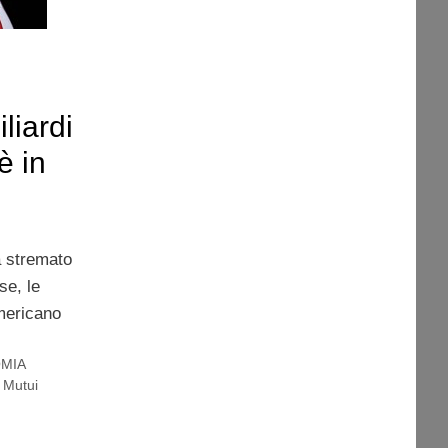
liardi
è in
a stremato
se, le
americano
MIA
,
Mutui