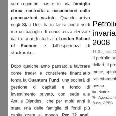
suo cognome: nasce in una
famiglia
ebrea, costretta a nascondersi dalle
persecuzioni naziste
. Quando arriva
Petroli
negli Stati Uniti ha in tasca pochi soldi
invaria
ma un bagaglio di conoscenza derivate
dai tre anni di studi alla
London School
2008
of Econom
e dall’esperienza di
16 Gennaio 2
stockbroker.
Il petrolio 
dollari, il p
Dopo qualche anno passato a lavorare
mese, spinto
come trader e consulente finanziario
rallentamen
fonda la
Quantum Fund
, una società di
possa
gestione di capitali e fondo di
Categorie
Notizie
investimento privato, con sede alle
Tag
Agenzia In
Antille Olandesi, che per molti anni è
Bush
,
OPEC
stata una delle famiglie di fondi più
capitalizzate al mondo.
Per 32 anni,