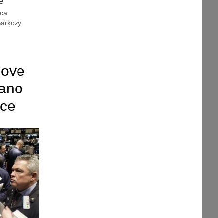
e
ica
Sarkozy
uove
iano
nce