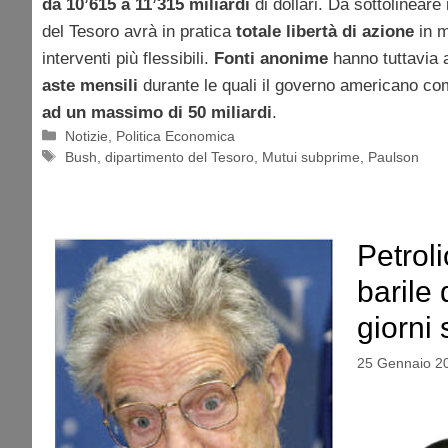
da 10’615 a 11’315 miliardi
di dollari. Da sottolineare 
del Tesoro avrà in pratica
totale libertà di azione
in m
interventi più flessibili.
Fonti anonime
hanno tuttavia 
aste mensili
durante le quali il governo americano co
ad un massimo di 50 miliardi
.
Categorie
Notizie
,
Politica Economica
Tag
Bush
,
dipartimento del Tesoro
,
Mutui subprime
,
Paulson
Petroli
barile
giorni 
25 Gennaio 2