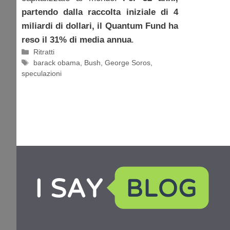
partendo dalla raccolta iniziale di 4
miliardi di dollari, il Quantum Fund ha
reso il 31% di media annua
.
Categorie
Ritratti
Tag
barack obama
,
Bush
,
George Soros
,
speculazioni