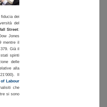
 fiducia dei
versità del
all Street
:
l Dow Jones
 mentre il
379. Già il
tati spinti
zione delle
lative alla
21’000). Il
 of Labour
alisiti che
re si sono