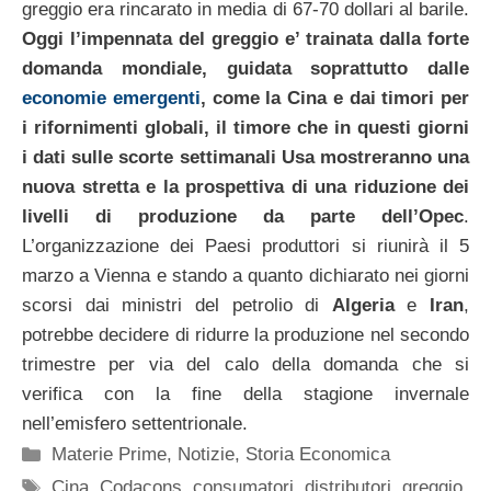
greggio era rincarato in media di 67-70 dollari al barile.
Oggi l’impennata del greggio e’ trainata dalla forte
domanda mondiale, guidata soprattutto dalle
economie emergenti
, come la Cina e dai timori per
i rifornimenti globali, il timore che in questi giorni
i dati sulle scorte settimanali Usa mostreranno una
nuova stretta e la prospettiva di una riduzione dei
livelli di produzione da parte dell’Opec
.
L’organizzazione dei Paesi produttori si riunirà il 5
marzo a Vienna e stando a quanto dichiarato nei giorni
scorsi dai ministri del petrolio di
Algeria
e
Iran
,
potrebbe decidere di ridurre la produzione nel secondo
trimestre per via del calo della domanda che si
verifica con la fine della stagione invernale
nell’emisfero settentrionale.
Categorie
Materie Prime
,
Notizie
,
Storia Economica
Tag
Cina
,
Codacons
,
consumatori
,
distributori
,
greggio
,