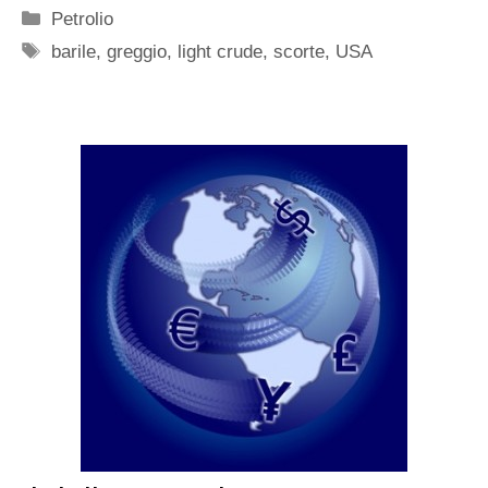
Categorie
Petrolio
Tag
barile
,
greggio
,
light crude
,
scorte
,
USA