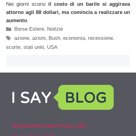
Nei giorni scorsi
il costo di un barile si aggirava
attorno agli 88 dollari, ma comincia a realizzare un
aumento
.
Categorie
Borse Estere
,
Notizie
Tag
azione
,
azioni
,
Bush
,
economia
,
recessione
,
scorte
,
stati uniti
,
USA
Dichiarazione sulla Privacy (UE)