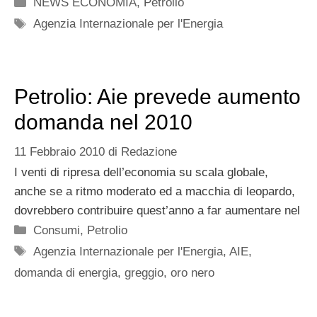
Categorie
NEWS ECONOMIA
,
Petrolio
Tag
Agenzia Internazionale per l'Energia
Petrolio: Aie prevede aumento
domanda nel 2010
11 Febbraio 2010
di
Redazione
I venti di ripresa dell’economia su scala globale,
anche se a ritmo moderato ed a macchia di leopardo,
dovrebbero contribuire quest’anno a far aumentare nel
Categorie
Consumi
,
Petrolio
Tag
Agenzia Internazionale per l'Energia
,
AIE
,
domanda di energia
,
greggio
,
oro nero