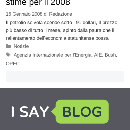
stime per il 2008
16 Gennaio 2008
di
Redazione
Il petrolio scivola scende sotto i 91 dollari, il prezzo
più basso di tutto il mese, spinto dalla paura che il
rallentamento dell’economia statunitense possa
Categorie
Notizie
Tag
Agenzia Internazionale per l'Energia
,
AIE
,
Bush
,
OPEC