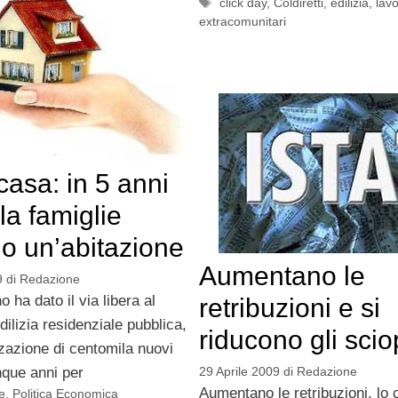
Tag
click day
,
Coldiretti
,
edilizia
,
lavo
extracomunitari
casa: in 5 anni
la famiglie
o un’abitazione
Aumentano le
9
di
Redazione
no ha dato il via libera al
retribuzioni e si
dilizia residenziale pubblica,
riducono gli scio
zzazione di centomila nuovi
29 Aprile 2009
di
Redazione
inque anni per
Aumentano le retribuzioni, lo
e
,
Politica Economica