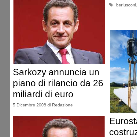
Tag
berlusconi
Sarkozy annuncia un
piano di rilancio da 26
miliardi di euro
5 Dicembre 2008
di
Redazione
Eurost
costru