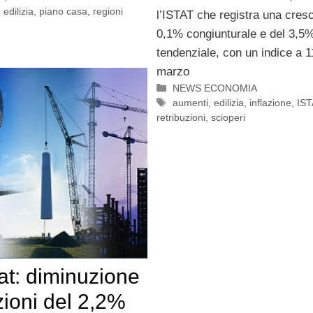
,
edilizia
,
piano casa
,
regioni
l’ISTAT che registra una cresc
0,1% congiunturale e del 3,5
tendenziale, con un indice a 1
marzo
Categorie
NEWS ECONOMIA
Tag
aumenti
,
edilizia
,
inflazione
,
IST
retribuzioni
,
scioperi
at: diminuzione
zioni del 2,2%