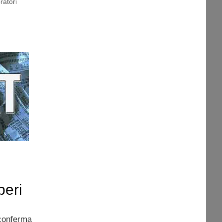
ratori
peri
 conferma