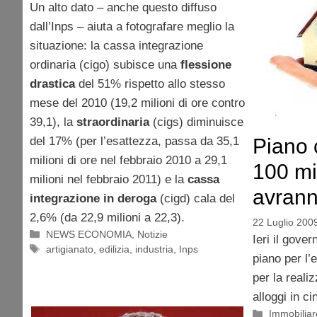
Un alto dato – anche questo diffuso
dall’Inps – aiuta a fotografare meglio la
situazione: la cassa integrazione
ordinaria (cigo) subisce una
flessione
drastica
del 51% rispetto allo stesso
mese del 2010 (19,2 milioni di ore contro
39,1), la
straordinaria
(cigs) diminuisce
del 17% (per l’esattezza, passa da 35,1
Piano 
milioni di ore nel febbraio 2010 a 29,1
100 mi
milioni nel febbraio 2011) e la
cassa
avrann
integrazione in deroga
(cigd) cala del
2,6% (da 22,9 milioni a 22,3).
22 Luglio 200
Categorie
NEWS ECONOMIA
,
Notizie
Ieri il gover
Tag
artigianato
,
edilizia
,
industria
,
Inps
piano per l’e
per la reali
alloggi in c
Categorie
Immobiliar