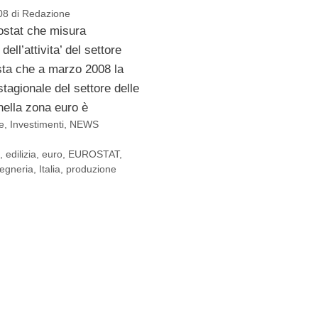
08
di
Redazione
ostat che misura
ell’attivita’ del settore
esta che a marzo 2008 la
tagionale del settore delle
nella zona euro è
e
,
Investimenti
,
NEWS
i
,
edilizia
,
euro
,
EUROSTAT
,
gegneria
,
Italia
,
produzione