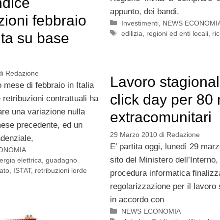
indice
appunto, dei bandi.
zioni febbraio
Categorie
Investimenti
,
NEWS ECONOMI
Tag
edilizia
,
regioni ed enti locali
,
ric
ta su base
di
Redazione
Lavoro stagional
 mese di febbraio in Italia
click day per 80 
e retribuzioni contrattuali ha
rare una variazione nulla
extracomunitari
 mese precedente, ed un
29 Marzo 2010
di
Redazione
denziale,
E’ partita oggi, lunedì 29 mar
ONOMIA
sito del Ministero dell’Interno,
ergia elettrica
,
guadagno
ato
,
ISTAT
,
retribuzioni lorde
procedura informatica finalizz
regolarizzazione per il lavoro 
in accordo con
Categorie
NEWS ECONOMIA