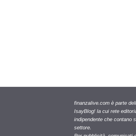
finanzalive.com è parte d
IsayBlog! la cui rete editor
indipendente che contano su
settore.
Per pubblicità, comunicati 