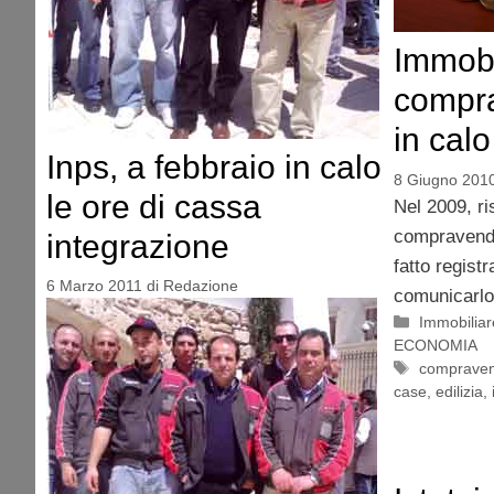
Immobi
compr
in cal
Inps, a febbraio in calo
8 Giugno 201
le ore di cassa
Nel 2009, ri
compravendit
integrazione
fatto regist
6 Marzo 2011
di
Redazione
comunicarlo 
Categorie
Immobiliar
ECONOMIA
Tag
compraven
case
,
edilizia
,