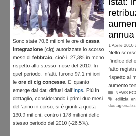
Istat: 
retribu
aumen
annua
Sono state 70,6 milioni le ore di
cassa
1 Aprile 2010
integrazione
(cig) autorizzate lo scorso
Nello scorso
mese di
febbraio
, cioè il 27,3% in meno
l’indice dell
rispetto allo stesso mese del 2010. In
fatto regist
quel periodo, infatti, furono 97,1 milioni
rispetto al
le
ore di cig concesse
. E’ quanto
aumento ten
emerge dai dati diffusi dall’
Inps
. Più in
Categorie
NEWS EC
dettaglio, considerando i primi due mesi
Tag
edilizia
,
en
destagionalizz
dell’anno in corso, si è giunti a quota
130,9 milioni, contro i 178 milioni dello
stesso periodo del 2010 (-26,5%).