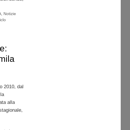
A
,
Notizie
iclo
e:
mila
zo 2010, dal
 la
ata alla
stagionale,