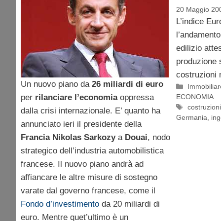
20 Maggio 20
L’indice Eur
l’andamento d
edilizio att
produzione s
costruzioni 
Un nuovo piano da
26 miliardi di euro
Categorie
Immobiliar
per
rilanciare l’economia
oppressa
ECONOMIA
Tag
costruzion
dalla crisi internazionale. E’ quanto ha
Germania
,
in
annunciato ieri il presidente della
Francia
Nikolas Sarkozy
a
Douai
, nodo
strategico dell’industria automobilistica
francese. Il nuovo piano andrà ad
affiancare le altre misure di sostegno
varate dal governo francese, come il
Fondo d’investimento
da 20 miliardi di
euro. Mentre quet’ultimo è un