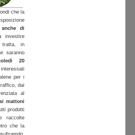
fondi che la
sposizione
 anche di
a investire
tratta, in
he saranno
coledì 20
interessati
alene per i
raffico, dai
renziata al
si mattoni
utti prodotti
e raccolte
etro che la
sufruendo,