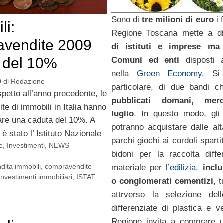
Sono di
tre milioni di euro
i 
li:
Regione Toscana mette a di
avendite 2009
di istituti e imprese ma
o del 10%
Comuni ed enti
disposti 
nella
Green Economy
. Si 
0
di
Redazione
particolare, di due bandi c
spetto all’anno precedente, le
pubblicati domani, mer
e di immobili in Italia hanno
luglio
. In questo modo, gli 
rare una caduta del 10%. A
potranno acquistare dalle alt
è stato l’ Istituto Nazionale
parchi giochi ai cordoli spartit
e
,
Investimenti
,
NEWS
bidoni per la raccolta diffe
dita immobili
,
compravendite
materiale per l’
edilizia
,
inclu
investimenti immobiliari
,
ISTAT
o conglomerati cementizi
, t
attrverso la selezione dell
differenziate di plastica e v
Regione invita a comprare u