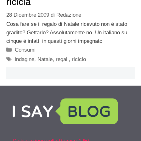
ricicla
28 Dicembre 2009
di
Redazione
Cosa fare se il regalo di Natale ricevuto non è stato
gradito? Gettarlo? Assolutamente no. Un italiano su
cinque è infatti in questi giorni impegnato
Categorie
Consumi
Tag
indagine
,
Natale
,
regali
,
riciclo
Dichiarazione sulla Privacy (UE)