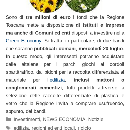
Sono di
tre milioni di euro
i fondi che la Regione
Toscana mette a disposizione
di istituti e imprese
ma anche di Comuni ed enti
disposti a investire nella
Green Economy
. Si tratta, in particolare, di due bandi
che saranno
pubblicati domani, mercoledì 20 luglio
.
In questo modo, gli interessati potranno acquistare
dalle altalene per i parchi giochi ai cordoli
spartitraffico, dai bidoni per la raccolta differenziata al
materiale per l’
edilizia
,
inclusi mattoni o
conglomerati cementizi
, tutti prodotti attrverso la
selezione delle raccolte differenziate di plastica e
vetro che la Regione invita a comprare usufruendo,
appunto, dei bandi.
Categorie
Investimenti
,
NEWS ECONOMIA
,
Notizie
Tag
edilizia
,
regioni ed enti locali
,
riciclo