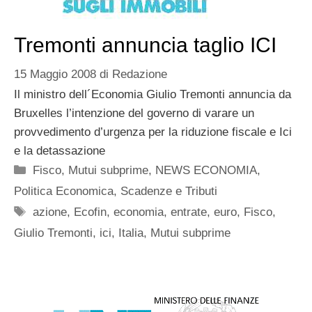
Tremonti annuncia taglio ICI
15 Maggio 2008
di
Redazione
Il ministro dell´Economia Giulio Tremonti annuncia da
Bruxelles l’intenzione del governo di varare un
provvedimento d’urgenza per la riduzione fiscale e Ici
e la detassazione
Categorie
Fisco
,
Mutui subprime
,
NEWS ECONOMIA
,
Politica Economica
,
Scadenze e Tributi
Tag
azione
,
Ecofin
,
economia
,
entrate
,
euro
,
Fisco
,
Giulio Tremonti
,
ici
,
Italia
,
Mutui subprime