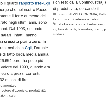
richiesto dalla Confindustria) 
o il quarto
rapporto Ires-Cgil
di produttività, cercando il
merge che nel nostro Paese i
Categorie
Fisco
,
NEWS ECONOMIA
,
Polit
stante il forte aumento dei
Economica
,
Scadenze e Tributi
trato negli ultimi anni, sono
Tag
abolizione
,
azione
,
berlusconi
,
 anni. Dal 1993, secondo
ici
,
Investimenti
,
lavoratori
,
premi
,
p
sindacati
i
salari
, infatti, hanno
una
crescita pari a zero
. In
resi noti dalla
Cgil
, l’attuale
e
di fatto lorda media annua,
 26.654 euro, ha poco più
 valore del 1993, quando era
 euro a prezzi correnti,
2 milioni di lire.
ondamentale
,
potere d'acquisto
,
produttività
,
uzioni
,
salari