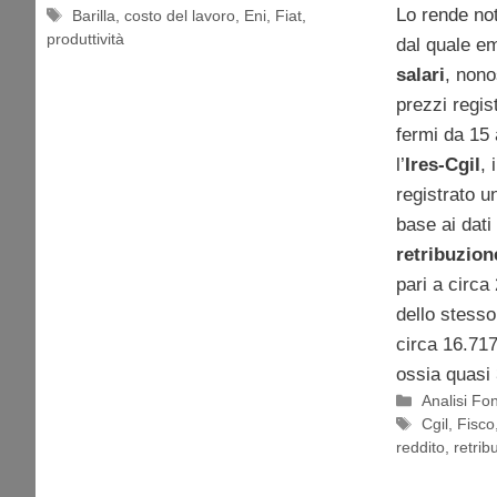
Lo rende not
Tag
Barilla
,
costo del lavoro
,
Eni
,
Fiat
,
produttività
dal quale e
salari
, nono
prezzi regis
fermi da 15
l’
Ires-Cgil
, 
registrato 
base ai dati 
retribuzion
pari a circa
dello stesso
circa 16.717
ossia quasi 3
Categorie
Analisi F
Tag
Cgil
,
Fisco
reddito
,
retrib