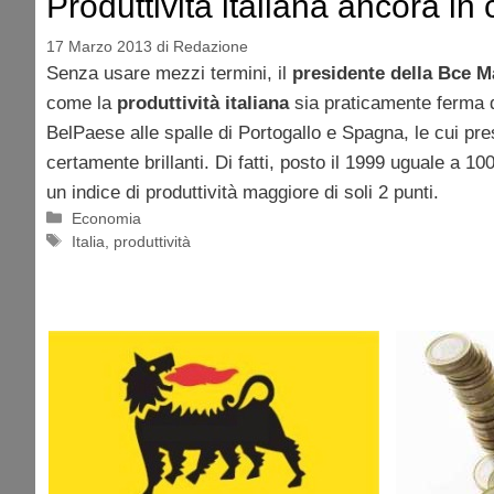
Produttività italiana ancora in 
17 Marzo 2013
di
Redazione
Senza usare mezzi termini, il
presidente della Bce M
come la
produttività italiana
sia praticamente ferma d
BelPaese alle spalle di Portogallo e Spagna, le cui pr
certamente brillanti. Di fatti, posto il 1999 uguale a 10
un indice di produttività maggiore di soli 2 punti.
Categorie
Economia
Tag
Italia
,
produttività