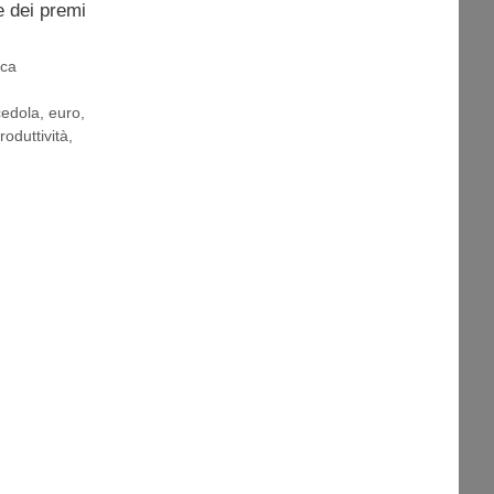
e dei premi
ica
cedola
,
euro
,
roduttività
,