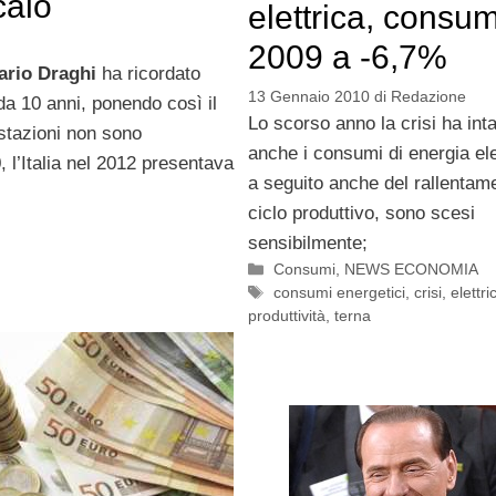
calo
elettrica, consum
2009 a -6,7%
ario Draghi
ha ricordato
13 Gennaio 2010
di
Redazione
a 10 anni, ponendo così il
Lo scorso anno la crisi ha int
estazioni non sono
anche i consumi di energia ele
0, l’Italia nel 2012 presentava
a seguito anche del rallentam
ciclo produttivo, sono scesi
sensibilmente;
Categorie
Consumi
,
NEWS ECONOMIA
Tag
consumi energetici
,
crisi
,
elettri
produttività
,
terna