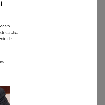
i
accato
ttrica che,
ento del
cità
,