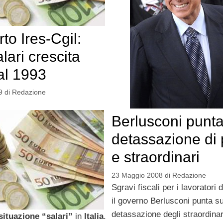
to Ires-Cgil:
alari crescita
al 1993
9
di
Redazione
Berlusconi punta
detassazione di
e straordinari
23 Maggio 2008
di
Redazione
Sgravi fiscali per i lavoratori 
il governo Berlusconi punta su
detassazione degli straordina
situazione “salari”
in
Italia
.