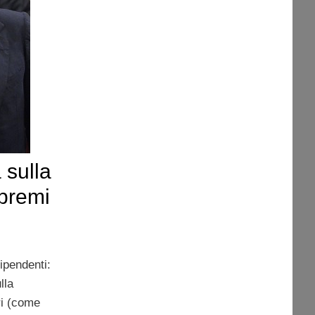
 sulla
 premi
dipendenti:
lla
ri (come