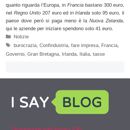
quanto riguarda l’Europa, in
Francia
bastano 300 euro,
nel
Regno Unito
207 euro ed in
Irlanda
solo 95 euro, il
paese dove però si paga meno è la
Nuova Zelanda
,
qui le aziende per iniziare spendono solo 41 euro.
Categorie
Notizie
Tag
burocrazia
,
Confindustria
,
fare impresa
,
Francia
,
Governo
,
Gran Bretagna
,
Irlanda
,
Italia
,
tasse
Dichiarazione sulla Privacy (UE)