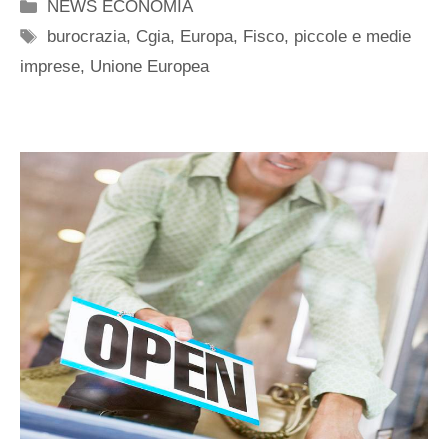
Categorie
NEWS ECONOMIA
Tag
burocrazia
,
Cgia
,
Europa
,
Fisco
,
piccole e medie
imprese
,
Unione Europea