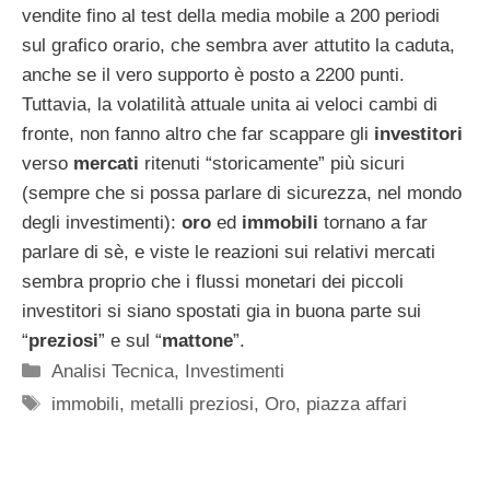
vendite fino al test della media mobile a 200 periodi
sul grafico orario, che sembra aver attutito la caduta,
anche se il vero supporto è posto a 2200 punti.
Tuttavia, la volatilità attuale unita ai veloci cambi di
fronte, non fanno altro che far scappare gli
investitori
verso
mercati
ritenuti “storicamente” più sicuri
(sempre che si possa parlare di sicurezza, nel mondo
degli investimenti):
oro
ed
immobili
tornano a far
parlare di sè, e viste le reazioni sui relativi mercati
sembra proprio che i flussi monetari dei piccoli
investitori si siano spostati gia in buona parte sui
“
preziosi
” e sul “
mattone
”.
Categorie
Analisi Tecnica
,
Investimenti
Tag
immobili
,
metalli preziosi
,
Oro
,
piazza affari