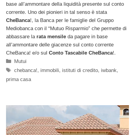
base all’ammontare della liquidità presente sul conto
corrente. Uno dei pionieri in tal senso è stata
CheBanca
!, la Banca per le famiglie del Gruppo
Mediobanca con il “Mutuo Risparmio” che permette di
abbassare la
rata mensile
da pagare in base
all’ammontare delle giacenze sul conto corrente
CheBanca! e/o sul
Conto Tascabile CheBanca
!.
Categorie
Mutui
Tag
chebanca!
,
immobili
,
istituti di credito
,
iwbank
,
prima casa