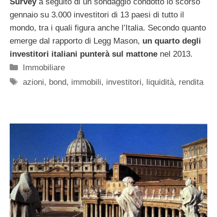
Survey
a seguito di un sondaggio condotto lo scorso
gennaio su 3.000 investitori di 13 paesi di tutto il
mondo, tra i quali figura anche l’Italia. Secondo quanto
emerge dal rapporto di Legg Mason,
un quarto degli
investitori italiani punterà sul mattone
nel 2013.
Categorie
Immobiliare
Tag
azioni
,
bond
,
immobili
,
investitori
,
liquidità
,
rendita