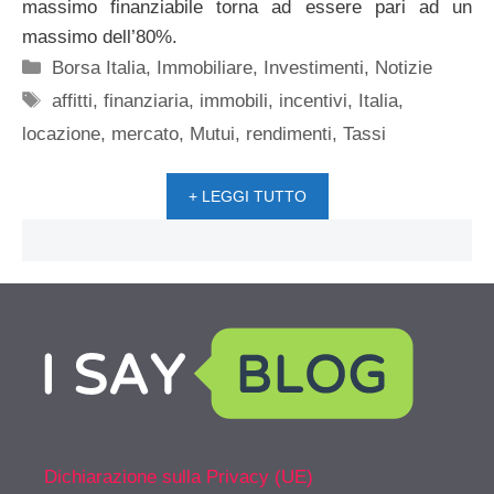
massimo finanziabile torna ad essere pari ad un
massimo dell’80%.
Categorie
Borsa Italia
,
Immobiliare
,
Investimenti
,
Notizie
Tag
affitti
,
finanziaria
,
immobili
,
incentivi
,
Italia
,
locazione
,
mercato
,
Mutui
,
rendimenti
,
Tassi
+ LEGGI TUTTO
Dichiarazione sulla Privacy (UE)