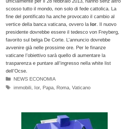
ufficialmente per il 28 febbraio 2013, hanno senz’altro
scosso tutto il mondo, non solo di fede cattolica. La
fine del pontificato ha anche provocato il cambio al
vertice della banca vaticana, ovvero la
Ior
. Il nuovo
presidente dovrebbe essere il tedesco von Freyberg,
favorito sul belga De Corte. L’annuncio dovrebbe
avvenire già nelle prossime ore. Per le finanze
vaticane l’obiettivo sarà quello di aumentare la
trasparenza e puntare all’ingresso nella white list
dell’Ocse.
Categorie
NEWS ECONOMIA
Tag
immobili
,
Ior
,
Papa
,
Roma
,
Vaticano