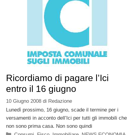
Ricordiamo di pagare l’Ici
entro il 16 giugno
10 Giugno 2008
di
Redazione
Lunedì prossimo, 16 giugno, scade il termine per i
versamenti in acconto dell’Ici per tutti gli immobili che
non sono prima casa. Non sono quindi
Categorie
Consumi
,
Fisco
,
Immobiliare
,
NEWS ECONOMIA
,