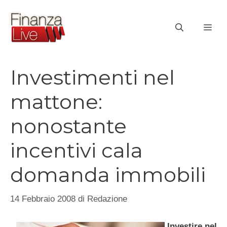
Vai
al
ME
contenuto
Investimenti nel
mattone:
nonostante
incentivi cala
domanda immobili
14 Febbraio 2008
di
Redazione
Investire nel