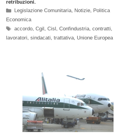
retribuzioni.
Categorie
Legislazione Comunitaria
,
Notizie
,
Politica
Economica
Tag
accordo
,
Cgil
,
Cisl
,
Confindustria
,
contratti
,
lavoratori
,
sindacati
,
trattativa
,
Unione Europea