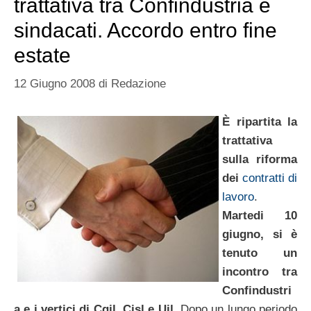
trattativa tra Confindustria e
sindacati. Accordo entro fine
estate
12 Giugno 2008
di
Redazione
È ripartita la
trattativa
sulla riforma
dei
contratti di
lavoro
.
Martedi 10
giugno, si è
tenuto un
incontro tra
Confindustri
a e i vertici di Cgil, Cisl e Uil.
Dopo un lungo periodo