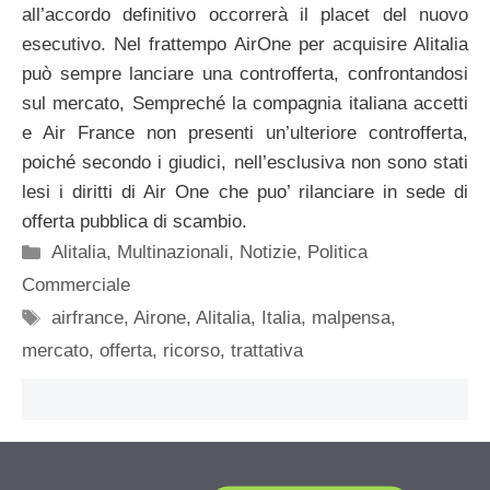
all’accordo definitivo occorrerà il placet del nuovo
esecutivo. Nel frattempo AirOne per acquisire Alitalia
può sempre lanciare una controfferta, confrontandosi
sul mercato, Sempreché la compagnia italiana accetti
e Air France non presenti un’ulteriore controfferta,
poiché secondo i giudici, nell’esclusiva non sono stati
lesi i diritti di Air One che puo’ rilanciare in sede di
offerta pubblica di scambio.
Categorie
Alitalia
,
Multinazionali
,
Notizie
,
Politica
Commerciale
Tag
airfrance
,
Airone
,
Alitalia
,
Italia
,
malpensa
,
mercato
,
offerta
,
ricorso
,
trattativa